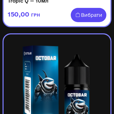
Tropic Q — 10мл
150,00
Вибрати
ГРН