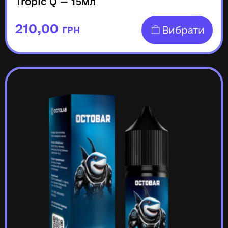
Tropic Q — 15мл
210,00
Вибрати
ГРН