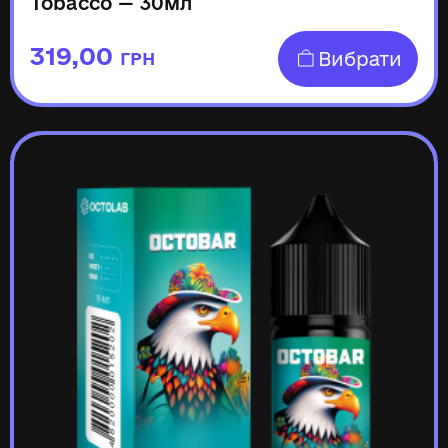
Tobacco — 30мл
319,00
Вибрати
ГРН