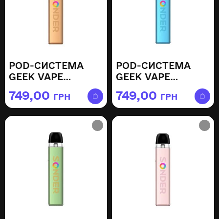
POD-СИСТЕМА
POD-СИСТЕМА
GEEK VAPE
GEEK VAPE
SONDER Q2 —
SONDER Q2 —
749,00
749,00
ГРН
ГРН
MOCHA GOLD
OCEAN BLUE