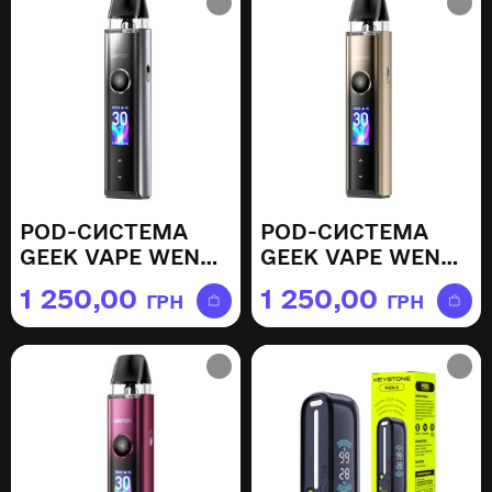
POD-СИСТЕМА
POD-СИСТЕМА
GEEK VAPE WENAX
GEEK VAPE WENAX
Q PRO —
Q PRO —
1 250,00
1 250,00
ГРН
ГРН
STARLIGHT GREY
SUNBURST GOLD