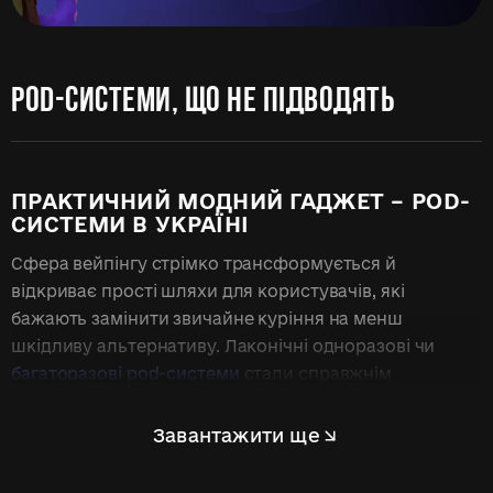
POD-СИСТЕМИ, ЩО НЕ ПІДВОДЯТЬ
ПРАКТИЧНИЙ МОДНИЙ ГАДЖЕТ – POD-
СИСТЕМИ В УКРАЇНІ
Сфера вейпінгу стрімко трансформується й
відкриває прості шляхи для користувачів, які
бажають замінити звичайне куріння на менш
шкідливу альтернативу. Лаконічні одноразові чи
багаторазові pod-системи
стали справжнім
символом зручності завдяки простоті експлуатації.
Вони не потребують складних налаштувань, легко
Завантажити ще
вміщуються в кишені та забезпечують миттєве
доставлення нікотину. Обираючи такий девайс,