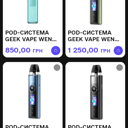
POD-СИСТЕМА
POD-СИСТЕМА
GEEK VAPE WENAX
GEEK VAPE WENAX
Q — TURQUOISE
Q PRO — AURORA
850,00
1 250,00
ГРН
ГРН
GREEN
GREEN
POD-СИСТЕМА
POD-СИСТЕМА