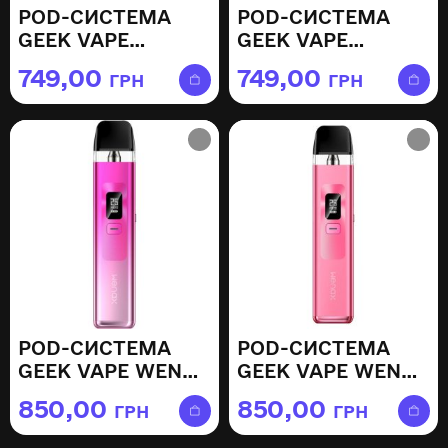
POD-СИСТЕМА
POD-СИСТЕМА
GEEK VAPE
GEEK VAPE
SONDER Q2 —
SONDER Q2 —
749,00
749,00
ГРН
ГРН
OLIVE GREEN
SAKURA PINK
POD-СИСТЕМА
POD-СИСТЕМА
GEEK VAPE WENAX
GEEK VAPE WENAX
Q — ROSE PINK
Q — SAKURA PINK
850,00
850,00
ГРН
ГРН