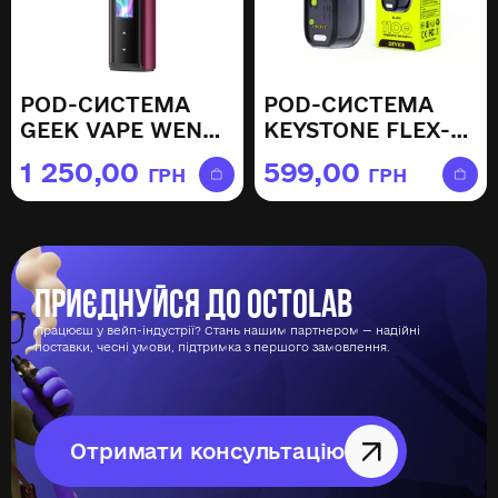
POD-СИСТЕМА
POD-СИСТЕМА
GEEK VAPE WENAX
KEYSTONE FLEX-3
Q PRO — TWILIGHT
— BLACK
1 250,00
599,00
ГРН
ГРН
RED
Приєднуйся до Octolab
Працюєш у вейп-індустрії? Стань нашим партнером — надійні
поставки, чесні умови, підтримка з першого замовлення.
Отримати консультацію