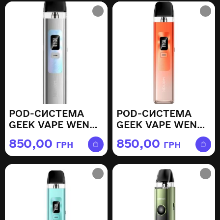
POD-СИСТЕМА
POD-СИСТЕМА
GEEK VAPE WENAX
GEEK VAPE WENAX
Q — SILVER
Q — SUNSET
850,00
850,00
ГРН
ГРН
YELLOW