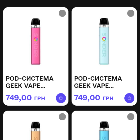
POD-СИСТЕМА
POD-СИСТЕМА
GEEK VAPE
GEEK VAPE
SONDER Q2 —
SONDER Q2 —
749,00
749,00
ГРН
ГРН
BURGUNDY RED
MISTY BLUE