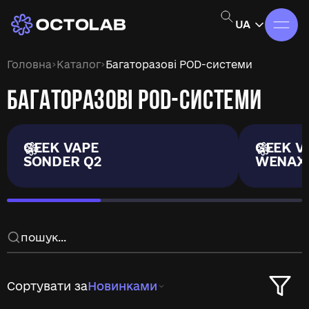
UA
›
›
Головна
Каталог
Багаторазові POD-системи
БАГАТОРАЗОВІ POD-СИСТЕМИ
GEEK VAPE
GEEK V
SONDER Q2
WENAX
Сортувати за
Новинками