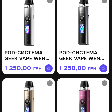
POD-СИСТЕМА
POD-СИСТЕМА
GEEK VAPE WENAX
GEEK VAPE WENAX
Q PRO — MOONLIT
Q PRO —
1 250,00
1 250,00
ГРН
ГРН
SILVER
STARLIGHT GREY