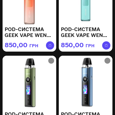
POD-СИСТЕМА
POD-СИСТЕМА
GEEK VAPE WENAX
GEEK VAPE WENAX
Q — SUNSET
Q — TURQUOISE
850,00
850,00
ГРН
ГРН
YELLOW
GREEN
POD-СИСТЕМА
POD-СИСТЕМА