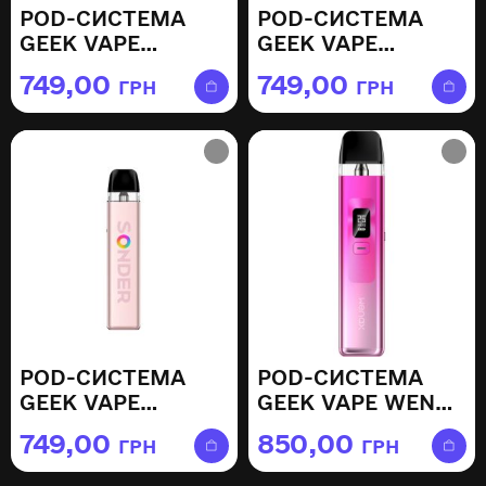
POD-СИСТЕМА
POD-СИСТЕМА
GEEK VAPE
GEEK VAPE
SONDER Q2 —
SONDER Q2 —
749,00
749,00
ГРН
ГРН
OCEAN BLUE
OLIVE GREEN
POD-СИСТЕМА
POD-СИСТЕМА
GEEK VAPE
GEEK VAPE WENAX
SONDER Q2 —
Q — ROSE PINK
749,00
850,00
ГРН
ГРН
SAKURA PINK