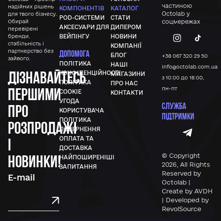
частиною
надійних рішень
КОМПОНЕНТІВ
КАТАЛОГ
Octolab у
для твого бізнесу.
POD-СИСТЕМИ
СТАТИ
Обирай
соцмережах
АКСЕСУАРИ ДЛЯ
ДИЛЕРОМ
перевірені
бренди,
ВЕЙПІНГУ
НОВИНИ
стабільність і
КОМПАНІЇ
партнерство без
ДОПОМОГА
БЛОГ
+38 067 320 29 50
зайвого.
ПОЛІТИКА
НАШІ
info@octolab.com.ua
Дізнавайтесь
КОНФІДЕНЦІЙНОСТІ
МАГАЗИНИ
з 10:00 до 18:00,
ПОЛІТИКА
ПРО НАС
першими
пн-пт
COOKIE
КОНТАКТИ
УГОДА
СЛУЖБА
про
КОРИСТУВАЧА
ПІДТРИМКИ
ПОЛІТИКА
розпродажі
ПОВЕРНЕННЯ
ОПЛАТА ТА
і
ДОСТАВКА
новинки!
© Copyright
НАЙПОШИРЕНІШІ
2026, All Rights
ЗАПИТАННЯ
Reserved by
Octolab |
Create by AVDH
| Developed by
RevolSource