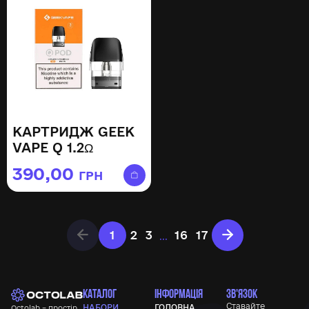
КАРТРИДЖ GEEK
VAPE Q 1.2Ω
390,00
ГРН
…
1
2
3
16
17
КАТАЛОГ
ІНФОРМАЦІЯ
ЗВ'ЯЗОК
Ставайте
НАБОРИ
ГОЛОВНА
Octolab – простір