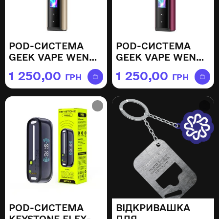
POD-СИСТЕМА
POD-СИСТЕМА
GEEK VAPE WENAX
GEEK VAPE WENAX
Q PRO —
Q PRO — TWILIGHT
1 250,00
1 250,00
ГРН
ГРН
SUNBURST GOLD
RED
POD-СИСТЕМА
ВІДКРИВАШКА
KEYSTONE FLEX-3
ДЛЯ