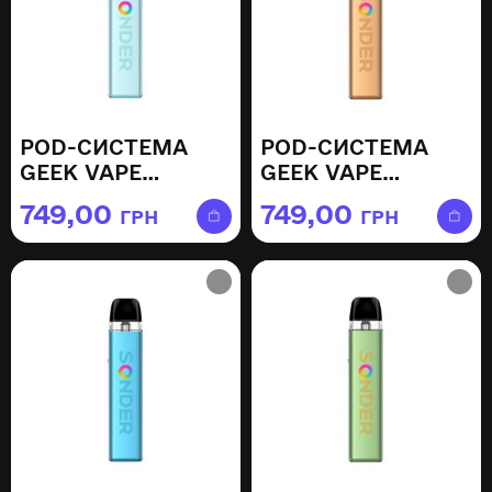
POD-СИСТЕМА
POD-СИСТЕМА
GEEK VAPE
GEEK VAPE
SONDER Q2 —
SONDER Q2 —
749,00
749,00
ГРН
ГРН
MISTY BLUE
MOCHA GOLD