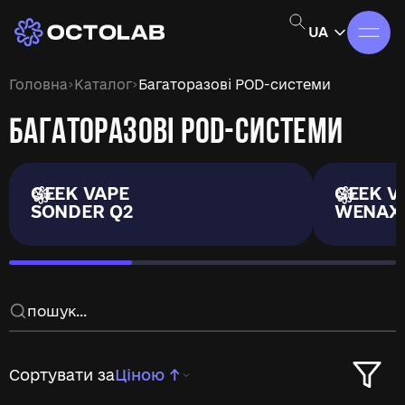
UA
›
›
Головна
Каталог
Багаторазові POD-системи
БАГАТОРАЗОВІ POD-СИСТЕМИ
GEEK VAPE
GEEK V
SONDER Q2
WENAX
Сортувати за
Ціною ↑