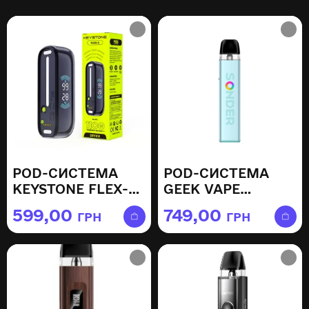
POD-СИСТЕМА
POD-СИСТЕМА
KEYSTONE FLEX-3
GEEK VAPE
BLACK
SONDER Q2
599,00
749,00
ГРН
ГРН
MOONLIGHT
SILVER