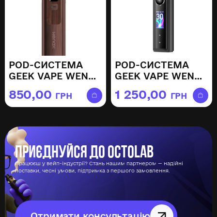
POD-СИСТЕМА
POD-СИСТЕМА
GEEK VAPE WENAX
GEEK VAPE WENAX
Q BRONZE
Q PRO BLACK
850,00
1 250,00
ГРН
ГРН
Приєднуйся до Octolab
Працюєш у вейп-індустрії? Стань нашим партнером — надійні
поставки, чесні умови, підтримка з першого замовлення.
Отримати консультацію