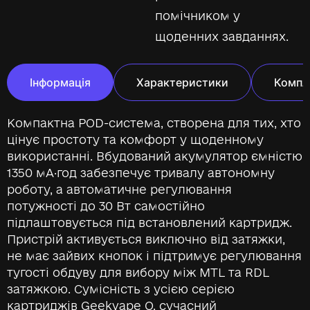
помічником у
щоденних завданнях.
Інформація
Характеристики
Компл
Компактна POD-система, створена для тих, хто
цінує простоту та комфорт у щоденному
використанні. Вбудований акумулятор ємністю
1350 мА·год забезпечує тривалу автономну
роботу, а автоматичне регулювання
потужності до 30 Вт самостійно
підлаштовується під встановлений картридж.
Пристрій активується виключно від затяжки,
не має зайвих кнопок і підтримує регулювання
тугості обдуву для вибору між MTL та RDL
затяжкою. Сумісність з усією серією
картриджів Geekvape Q, сучасний