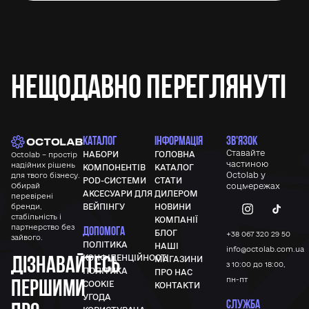
Нещодавно переглянуті
КАТАЛОГ
ІНФОРМАЦІЯ
ЗВ'ЯЗОК
Ставайте
НАБОРИ
ГОЛОВНА
Octolab – простір
частиною
надійних рішень
КОМПОНЕНТІВ
КАТАЛОГ
Octolab у
для твого бізнесу.
POD-СИСТЕМИ
СТАТИ
Обирай
соцмережах
АКСЕСУАРИ ДЛЯ
ДИЛЕРОМ
перевірені
бренди,
ВЕЙПІНГУ
НОВИНИ
стабільність і
КОМПАНІЇ
партнерство без
ДОПОМОГА
БЛОГ
+38 067 320 29 50
зайвого.
ПОЛІТИКА
НАШІ
info@octolab.com.ua
Дізнавайтесь
КОНФІДЕНЦІЙНОСТІ
МАГАЗИНИ
з 10:00 до 18:00,
ПОЛІТИКА
ПРО НАС
першими
пн-пт
COOKIE
КОНТАКТИ
УГОДА
СЛУЖБА