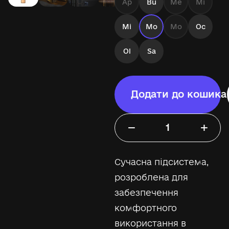
Ap
Bu
Me
Mi
Mi
Mo
Mo
Oc
Ol
Sa
Додати до кошика
−
+
Сучасна підсистема,
розроблена для
забезпечення
комфортного
використання в