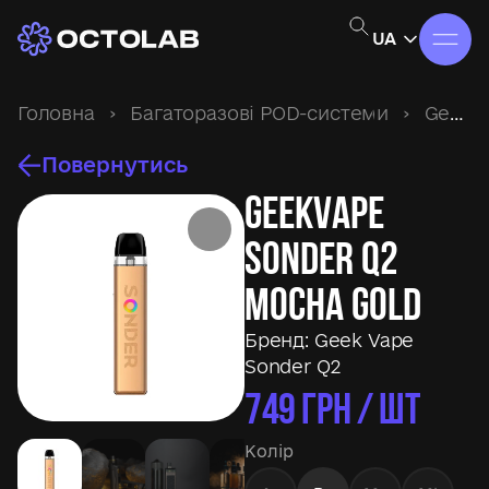
UA
Головна
›
Багаторазові POD-системи
›
Geek Vape Sonder Q2
Повернутись
Geekvape
Sonder Q2
Mocha Gold
Бренд:
Geek Vape
Sonder Q2
749
ГРН / ШТ
Колір