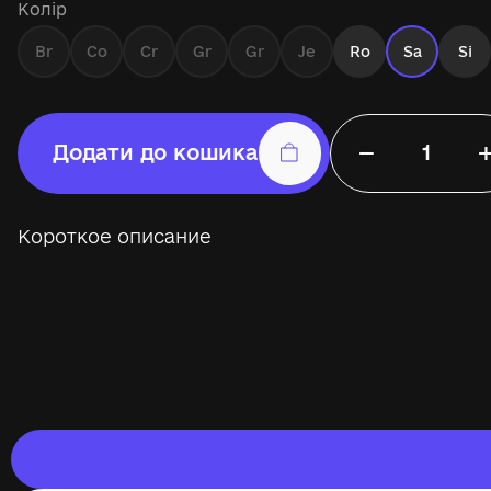
Колір
Br
Co
Cr
Gr
Gr
Je
Ro
Sa
Si
−
Додати до кошика
Короткое описание