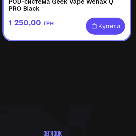
POD-система Geek Vape Wenax Q
PRO Black
1 250,00
ГРН
Купити
ЗВ'ЯЗОК