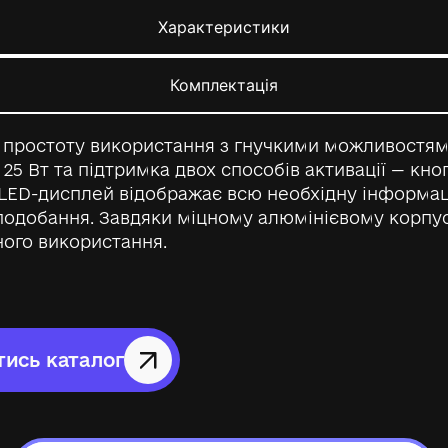
Характеристики
Комплектація
є простоту використання з гнучкими можливостя
 25 Вт та підтримка двох способів активації — кн
LED-дисплей відображає всю необхідну інформац
вподобання. Завдяки міцному алюмінієвому корпус
ного використання.
ись каталог