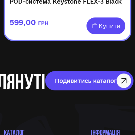
POD-система Keystone FLEX-3 Black
599,00
ГРН
Купити
лянуті
Подивитись каталог
КАТАЛОГ
ІНФОРМАЦІЯ