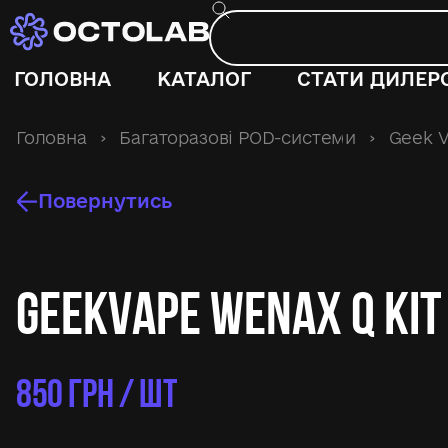
ГОЛОВНА
КАТАЛОГ
СТАТИ ДИЛЕР
Головна
›
Багаторазові POD-системи
›
Geek 
Повернутись
GeekVape Wenax Q Kit
850
ГРН / ШТ