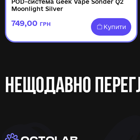
POD-система Geek Vape Sonder Q2
Moonlight Silver
749,00
ГРН
Купити
Нещодавно перег