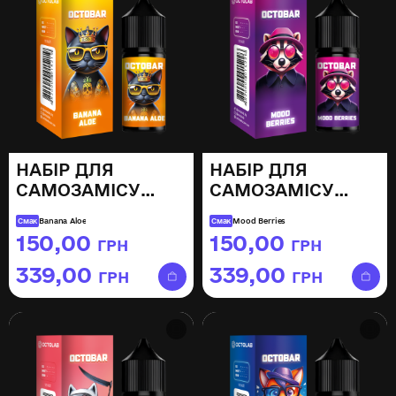
НАБІР ДЛЯ
НАБІР ДЛЯ
САМОЗАМІСУ
САМОЗАМІСУ
OCTOBAR NFT
OCTOBAR NFT
Смак
Banana Aloe
Смак
Mood Berries
BANANA ALOE,
MOOD BERRIES,
150,00
150,00
ГРН
ГРН
–
–
30ML
30ML
339,00
339,00
ГРН
ГРН