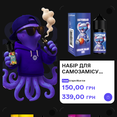
НАБІР ДЛЯ
САМОЗАМІСУ
OCTOBAR NFT
Смак
Grape Blue Ice
GRAPE BLUE ICE,
150,00
ГРН
–
30ML
339,00
ГРН