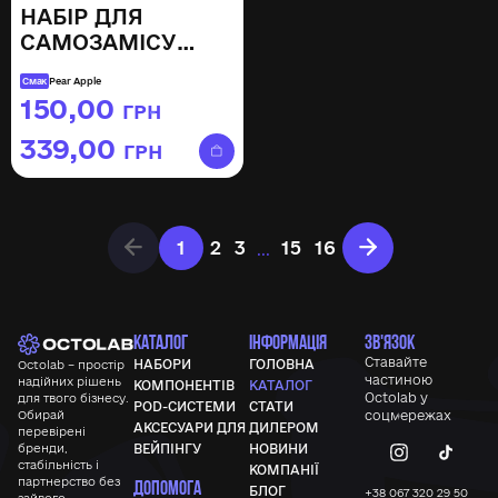
НАБІР ДЛЯ
САМОЗАМІСУ
OCTOBAR NFT
Смак
Pear Apple
PEAR APPLE, 30ML
150,00
ГРН
–
339,00
ГРН
…
1
2
3
15
16
КАТАЛОГ
ІНФОРМАЦІЯ
ЗВ'ЯЗОК
Ставайте
НАБОРИ
ГОЛОВНА
Octolab – простір
частиною
надійних рішень
КОМПОНЕНТІВ
КАТАЛОГ
Octolab у
для твого бізнесу.
POD-СИСТЕМИ
СТАТИ
Обирай
соцмережах
АКСЕСУАРИ ДЛЯ
ДИЛЕРОМ
перевірені
бренди,
ВЕЙПІНГУ
НОВИНИ
стабільність і
КОМПАНІЇ
партнерство без
ДОПОМОГА
БЛОГ
+38 067 320 29 50
зайвого.