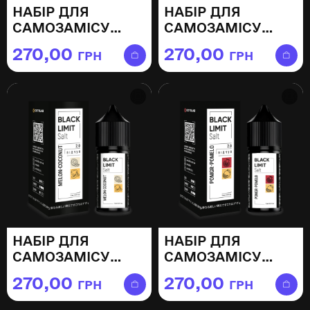
НАБІР ДЛЯ
НАБІР ДЛЯ
САМОЗАМІСУ
САМОЗАМІСУ
BLACK LIMIT
BLACK LIMIT
270,00
270,00
ГРН
ГРН
LEMONADE —
MANGO PINE ICE —
30МЛ
30МЛ
НАБІР ДЛЯ
НАБІР ДЛЯ
САМОЗАМІСУ
САМОЗАМІСУ
BLACK LIMIT
BLACK LIMIT
270,00
270,00
ГРН
ГРН
MELON COCONUT
POMEGRANATE
— 30МЛ
POMELO — 30МЛ