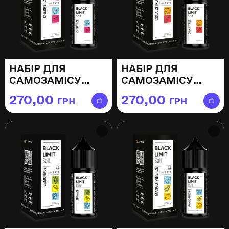
НАБІР ДЛЯ
НАБІР ДЛЯ
САМОЗАМІСУ
САМОЗАМІСУ
BLACK LIMIT
BLACK LIMIT COLA
270,00
270,00
ГРН
ГРН
CHERRY ICE —
CITRUS — 30МЛ
30МЛ