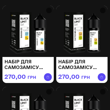
НАБІР ДЛЯ
НАБІР ДЛЯ
САМОЗАМІСУ
САМОЗАМІСУ
BLACK LIMIT
BLACK LIMIT
270,00
270,00
ГРН
ГРН
BANANA ICE —
CACTUS MELON —
30МЛ
30МЛ