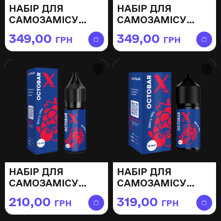
НАБІР ДЛЯ
НАБІР ДЛЯ
САМОЗАМІСУ
САМОЗАМІСУ
OCTOBAR FIVE
OCTOBAR FIVE
349,00
349,00
ГРН
ГРН
ГРАНАТОВИЙ
АПЕРОЛЬ ШПРИЦ
ФРЕШ — 30МЛ
— 30МЛ
НАБІР ДЛЯ
НАБІР ДЛЯ
САМОЗАМІСУ
САМОЗАМІСУ
OCTOBAR X BERRY
OCTOBAR X BERRY
210,00
319,00
ГРН
ГРН
MIX — 15МЛ
MIX — 30МЛ