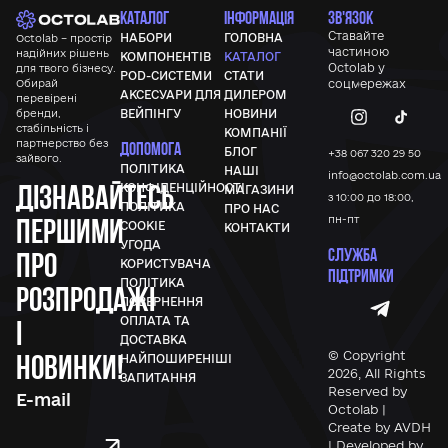
КАТАЛОГ
ІНФОРМАЦІЯ
ЗВ'ЯЗОК
Ставайте
НАБОРИ
ГОЛОВНА
Octolab – простір
частиною
надійних рішень
КОМПОНЕНТІВ
КАТАЛОГ
Octolab у
для твого бізнесу.
POD-СИСТЕМИ
СТАТИ
Обирай
соцмережах
АКСЕСУАРИ ДЛЯ
ДИЛЕРОМ
перевірені
бренди,
ВЕЙПІНГУ
НОВИНИ
стабільність і
КОМПАНІЇ
партнерство без
ДОПОМОГА
БЛОГ
+38 067 320 29 50
зайвого.
ПОЛІТИКА
НАШІ
info@octolab.com.ua
Дізнавайтесь
КОНФІДЕНЦІЙНОСТІ
МАГАЗИНИ
з 10:00 до 18:00,
ПОЛІТИКА
ПРО НАС
першими
пн-пт
COOKIE
КОНТАКТИ
УГОДА
СЛУЖБА
про
КОРИСТУВАЧА
ПІДТРИМКИ
ПОЛІТИКА
розпродажі
ПОВЕРНЕННЯ
ОПЛАТА ТА
і
ДОСТАВКА
новинки!
© Copyright
НАЙПОШИРЕНІШІ
2026, All Rights
ЗАПИТАННЯ
Reserved by
Octolab |
Create by AVDH
| Developed by