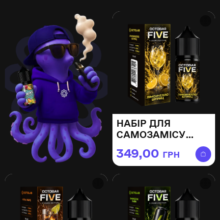
НАБІР ДЛЯ
САМОЗАМІСУ
OCTOBAR FIVE
349,00
ГРН
ЛІМОНЧЕЛЛО
ШПРИЦ — 30МЛ