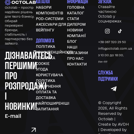
КАТАЛОГ
ІНФОРМАЦІЯ
ЗВ'ЯЗОК
Ставайте
НАБОРИ
ГОЛОВНА
Octolab – простір
частиною
надійних рішень
КОМПОНЕНТІВ
КАТАЛОГ
Octolab у
для твого бізнесу.
POD-СИСТЕМИ
СТАТИ
Обирай
соцмережах
АКСЕСУАРИ ДЛЯ
ДИЛЕРОМ
перевірені
бренди,
ВЕЙПІНГУ
НОВИНИ
стабільність і
КОМПАНІЇ
партнерство без
ДОПОМОГА
БЛОГ
+38 067 320 29 50
зайвого.
ПОЛІТИКА
НАШІ
info@octolab.com.ua
Дізнавайтесь
КОНФІДЕНЦІЙНОСТІ
МАГАЗИНИ
з 10:00 до 18:00,
ПОЛІТИКА
ПРО НАС
першими
пн-пт
COOKIE
КОНТАКТИ
УГОДА
СЛУЖБА
про
КОРИСТУВАЧА
ПІДТРИМКИ
ПОЛІТИКА
розпродажі
ПОВЕРНЕННЯ
ОПЛАТА ТА
і
ДОСТАВКА
новинки!
© Copyright
НАЙПОШИРЕНІШІ
2026, All Rights
ЗАПИТАННЯ
Reserved by
Octolab |
Create by AVDH
| Developed by