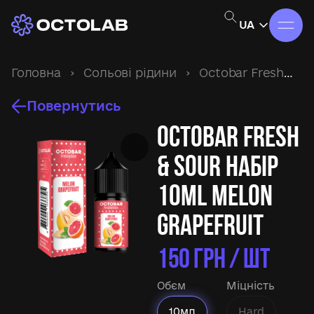
UA
Головна
›
Сольові рідини
›
Octobar Fresh&Sour
Повернутись
Octobar Fresh
& Sour набір
10ml Melon
Grapefruit
150
ГРН / ШТ
Обєм
Міцність
10мл
Hard