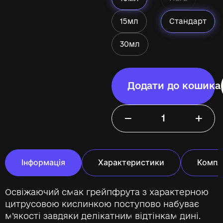
15мл
Стандарт
30мл
Додати до кошика
−
+
Інформація
Характеристики
Компл
Освіжаючий смак грейпфрута з характерною
цитрусовою кислинкою поступово набуває
м’якості завдяки делікатним відтінкам дині.