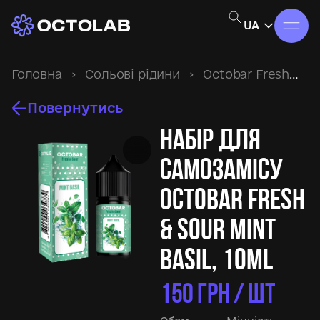
UA
Головна
›
Сольові рідини
›
Octobar Fresh&Sour
Повернутись
Набір для
самозамісу
Octobar Fresh
& Sour Mint
Basil, 10ml
150
ГРН / ШТ