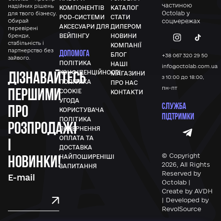
частиною
надійних рішень
КОМПОНЕНТІВ
КАТАЛОГ
Octolab у
для твого бізнесу.
POD-СИСТЕМИ
СТАТИ
Обирай
соцмережах
АКСЕСУАРИ ДЛЯ
ДИЛЕРОМ
перевірені
бренди,
ВЕЙПІНГУ
НОВИНИ
стабільність і
КОМПАНІЇ
партнерство без
ДОПОМОГА
БЛОГ
+38 067 320 29 50
зайвого.
ПОЛІТИКА
НАШІ
info@octolab.com.ua
Дізнавайтесь
КОНФІДЕНЦІЙНОСТІ
МАГАЗИНИ
з 10:00 до 18:00,
ПОЛІТИКА
ПРО НАС
першими
пн-пт
COOKIE
КОНТАКТИ
УГОДА
СЛУЖБА
про
КОРИСТУВАЧА
ПІДТРИМКИ
ПОЛІТИКА
розпродажі
ПОВЕРНЕННЯ
ОПЛАТА ТА
і
ДОСТАВКА
новинки!
© Copyright
НАЙПОШИРЕНІШІ
2026, All Rights
ЗАПИТАННЯ
Reserved by
Octolab |
Create by AVDH
| Developed by
RevolSource