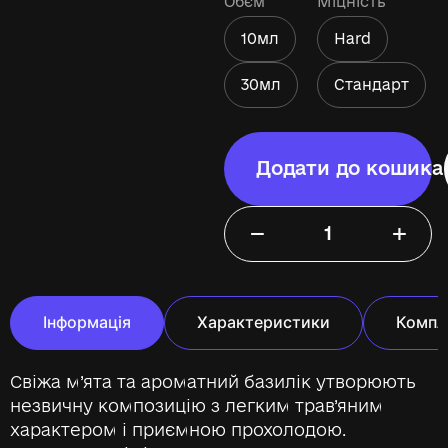
Обєм
Міцність
10мл
Hard
30мл
Стандарт
Додати до кошика
−
+
Інформація
Характеристики
Компл
Свіжа м’ята та ароматний базилік утворюють
незвичну композицію з легким трав’яним
характером і приємною прохолодою.