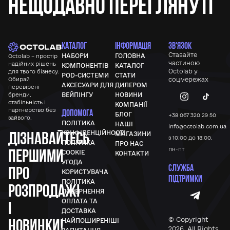
Нещодавно переглянуті
КАТАЛОГ
ІНФОРМАЦІЯ
ЗВ'ЯЗОК
Ставайте
НАБОРИ
ГОЛОВНА
Octolab – простір
частиною
надійних рішень
КОМПОНЕНТІВ
КАТАЛОГ
Octolab у
для твого бізнесу.
POD-СИСТЕМИ
СТАТИ
Обирай
соцмережах
АКСЕСУАРИ ДЛЯ
ДИЛЕРОМ
перевірені
бренди,
ВЕЙПІНГУ
НОВИНИ
стабільність і
КОМПАНІЇ
партнерство без
ДОПОМОГА
БЛОГ
+38 067 320 29 50
зайвого.
ПОЛІТИКА
НАШІ
info@octolab.com.ua
Дізнавайтесь
КОНФІДЕНЦІЙНОСТІ
МАГАЗИНИ
з 10:00 до 18:00,
ПОЛІТИКА
ПРО НАС
першими
пн-пт
COOKIE
КОНТАКТИ
УГОДА
СЛУЖБА
про
КОРИСТУВАЧА
ПІДТРИМКИ
ПОЛІТИКА
розпродажі
ПОВЕРНЕННЯ
ОПЛАТА ТА
і
ДОСТАВКА
новинки!
© Copyright
НАЙПОШИРЕНІШІ
2026, All Rights