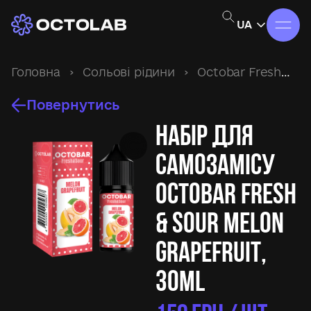
UA
Головна
›
Сольові рідини
›
Octobar Fresh&Sour
Повернутись
Набір для
самозамісу
Octobar Fresh
& Sour Melon
Grapefruit,
30ml