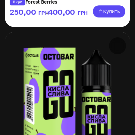
Forest Berries
Вкус
250,00
400,00
Купить
ГРН
ГРН
–