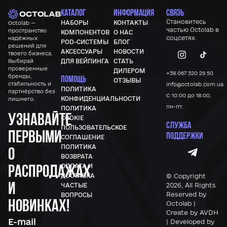
КАТАЛОГ
ИНФОРМАЦИЯ
СВЯЗЬ
Становитесь
НАБОРЫ
КОНТАКТЫ
Octolab —
частью
Octolab
в
пространство
КОМПОНЕНТОВ
О НАС
соцсетях.
надёжных
POD-СИСТЕМЫ
БЛОГ
решений для
АКСЕССУАРЫ
НОВОСТИ
твоего бизнеса.
Выбирай
ДЛЯ ВЕЙПИНГА
СТАТЬ
проверенные
ДИЛЕРОМ
+38 067 320 29 50
бренды,
ПОМОЩЬ
ОТЗЫВЫ
стабильность и
info@octolab.com.ua
ПОЛИТИКА
партнёрство без
С 10:00 до 18:00,
КОНФИДЕНЦИАЛЬНОСТИ
лишнего.
пн-пт.
ПОЛИТИКА
Узнавайте
COOKIE
СЛУЖБА
ПОЛЬЗОВАТЕЛЬСКОЕ
первыми
ПОДДЕРЖКИ
СОГЛАШЕНИЕ
ПОЛИТИКА
о
ВОЗВРАТА
распродажах
ОПЛАТА И
© Copyright
ДОСТАВКА
и
2026, All Rights
ЧАСТЫЕ
Reserved by
ВОПРОСЫ
новинках!
Octolab |
Create by AVDH
| Developed by