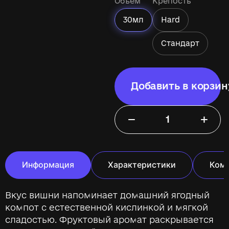
Объём
Крепость
30мл
Hard
Стандарт
Добавить в корзин
−
+
Информация
Характеристики
Ком
Вкус вишни напоминает домашний ягодный
компот с естественной кислинкой и мягкой
сладостью. Фруктовый аромат раскрывается