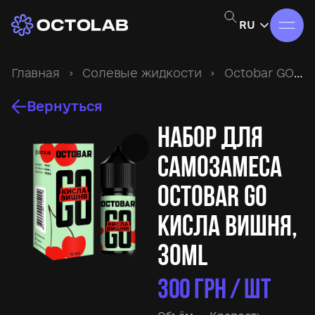
RU
Главная
›
Солевые жидкости
›
Octobar GO
›
Вернуться
Набор для
самозамеса
Octobar GO
Кисла Вишня,
30ml
300
ГРН / ШТ