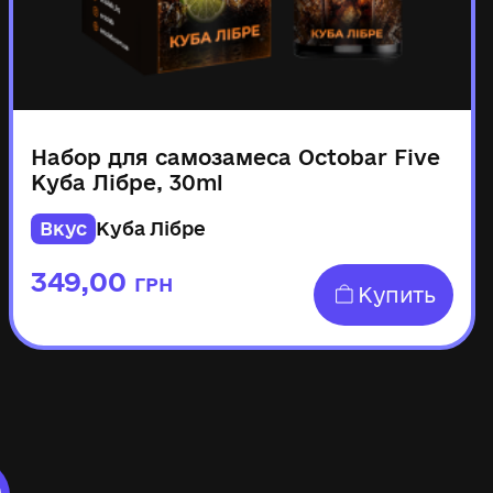
Набор для самозамеса Octobar Five
Куба Лібре, 30ml
Вкус
Куба Лібре
349,00
ГРН
Купить