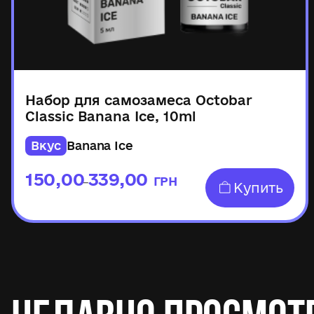
Набор для самозамеса Octobar
Classic Banana Ice, 10ml
Вкус
Banana Ice
150,00
339,00
ГРН
–
Купить