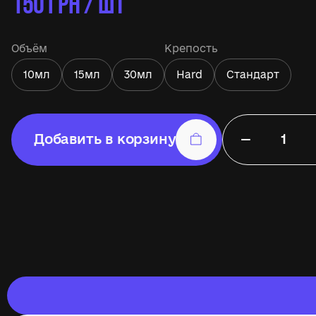
150
ГРН / ШТ
Объём
Крепость
10мл
15мл
30мл
Hard
Стандарт
−
Добавить в корзину