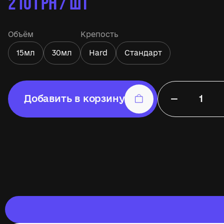
210
ГРН / ШТ
Объём
Крепость
15мл
30мл
Hard
Стандарт
−
Добавить в корзину