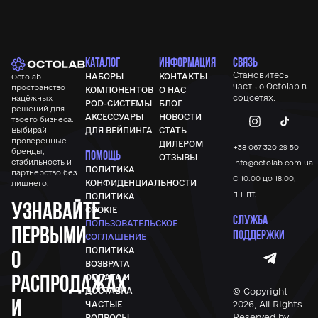
КАТАЛОГ
ИНФОРМАЦИЯ
СВЯЗЬ
Становитесь
НАБОРЫ
КОНТАКТЫ
Octolab —
частью
Octolab
в
пространство
КОМПОНЕНТОВ
О НАС
соцсетях.
надёжных
POD-СИСТЕМЫ
БЛОГ
решений для
АКСЕССУАРЫ
НОВОСТИ
твоего бизнеса.
Выбирай
ДЛЯ ВЕЙПИНГА
СТАТЬ
проверенные
ДИЛЕРОМ
+38 067 320 29 50
бренды,
ПОМОЩЬ
ОТЗЫВЫ
стабильность и
info@octolab.com.ua
ПОЛИТИКА
партнёрство без
С 10:00 до 18:00,
КОНФИДЕНЦИАЛЬНОСТИ
лишнего.
пн-пт.
ПОЛИТИКА
Узнавайте
COOKIE
СЛУЖБА
ПОЛЬЗОВАТЕЛЬСКОЕ
первыми
ПОДДЕРЖКИ
СОГЛАШЕНИЕ
ПОЛИТИКА
о
ВОЗВРАТА
распродажах
ОПЛАТА И
© Copyright
ДОСТАВКА
и
2026, All Rights
ЧАСТЫЕ
Reserved by
ВОПРОСЫ