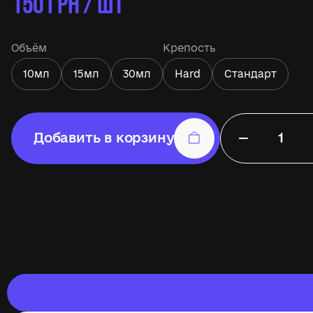
150
ГРН / ШТ
Объём
Крепость
10мл
15мл
30мл
Hard
Стандарт
−
Добавить в корзину