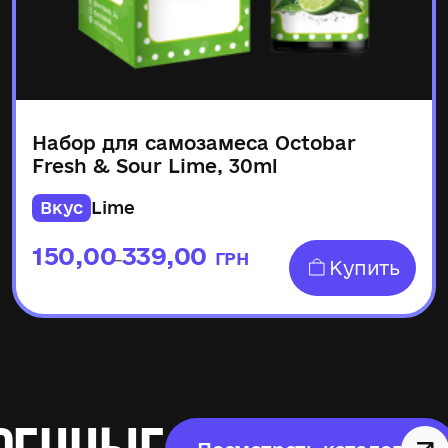
Набор для самозамеса Octobar
Fresh & Sour Lime, 30ml
Вкус
Lime
150,00
339,00
ГРН
–
Купить