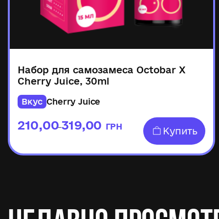
Набор для самозамеса Octobar X
Cherry Juice, 30ml
Вкус
Cherry Juice
210,00
319,00
ГРН
–
Купить