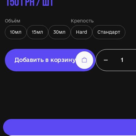
150
ГРН / ШТ
Объём
Крепость
10мл
15мл
30мл
Hard
Стандарт
−
Добавить в корзину