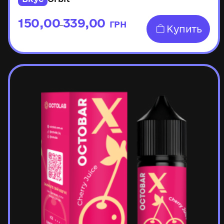
150,00
339,00
ГРН
–
Купить