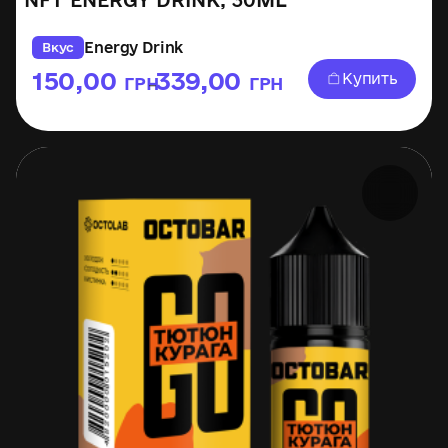
NFT ENERGY DRINK, 30ML
Energy Drink
Вкус
150,00
339,00
Купить
ГРН
ГРН
–