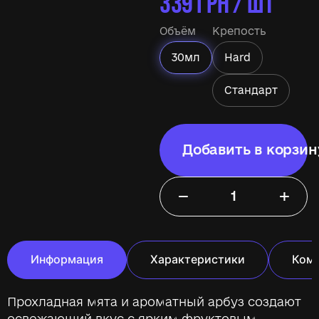
339
ГРН / ШТ
Объём
Крепость
30мл
Hard
Стандарт
Добавить в корзин
−
+
Информация
Характеристики
Ком
Прохладная мята и ароматный арбуз создают
освежающий вкус с ярким фруктовым