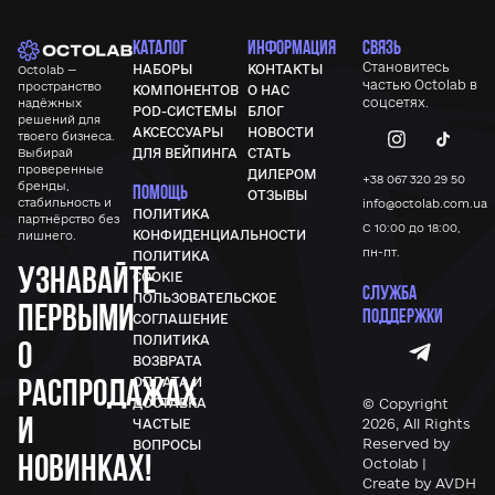
КАТАЛОГ
ИНФОРМАЦИЯ
СВЯЗЬ
Становитесь
НАБОРЫ
КОНТАКТЫ
Octolab —
частью
Octolab
в
пространство
КОМПОНЕНТОВ
О НАС
соцсетях.
надёжных
POD-СИСТЕМЫ
БЛОГ
решений для
АКСЕССУАРЫ
НОВОСТИ
твоего бизнеса.
Выбирай
ДЛЯ ВЕЙПИНГА
СТАТЬ
проверенные
ДИЛЕРОМ
+38 067 320 29 50
бренды,
ПОМОЩЬ
ОТЗЫВЫ
стабильность и
info@octolab.com.ua
ПОЛИТИКА
партнёрство без
С 10:00 до 18:00,
КОНФИДЕНЦИАЛЬНОСТИ
лишнего.
пн-пт.
ПОЛИТИКА
Узнавайте
COOKIE
СЛУЖБА
ПОЛЬЗОВАТЕЛЬСКОЕ
первыми
ПОДДЕРЖКИ
СОГЛАШЕНИЕ
ПОЛИТИКА
о
ВОЗВРАТА
распродажах
ОПЛАТА И
© Copyright
ДОСТАВКА
и
2026, All Rights
ЧАСТЫЕ
Reserved by
ВОПРОСЫ
новинках!
Octolab |
Create by AVDH