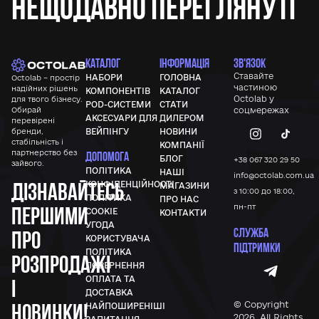
Нещодавно переглянуті
КАТАЛОГ
ІНФОРМАЦІЯ
ЗВ'ЯЗОК
Ставайте
НАБОРИ
ГОЛОВНА
Octolab – простір
частиною
надійних рішень
КОМПОНЕНТІВ
КАТАЛОГ
Octolab у
для твого бізнесу.
POD-СИСТЕМИ
СТАТИ
Обирай
соцмережах
АКСЕСУАРИ ДЛЯ
ДИЛЕРОМ
перевірені
бренди,
ВЕЙПІНГУ
НОВИНИ
стабільність і
КОМПАНІЇ
партнерство без
ДОПОМОГА
БЛОГ
+38 067 320 29 50
зайвого.
ПОЛІТИКА
НАШІ
info@octolab.com.ua
Дізнавайтесь
КОНФІДЕНЦІЙНОСТІ
МАГАЗИНИ
з 10:00 до 18:00,
ПОЛІТИКА
ПРО НАС
першими
пн-пт
COOKIE
КОНТАКТИ
УГОДА
СЛУЖБА
про
КОРИСТУВАЧА
ПІДТРИМКИ
ПОЛІТИКА
розпродажі
ПОВЕРНЕННЯ
ОПЛАТА ТА
і
ДОСТАВКА
новинки!
© Copyright
НАЙПОШИРЕНІШІ
2026, All Rights