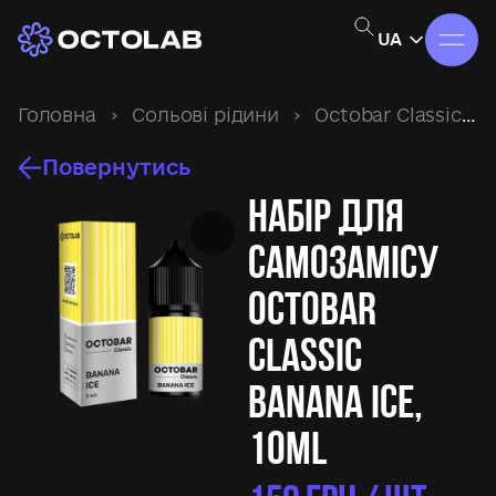
UA
Головна
›
Сольові рідини
›
Octobar Classic
›
Повернутись
Набір для
самозамісу
Octobar
Classic
Banana Ice,
10ml