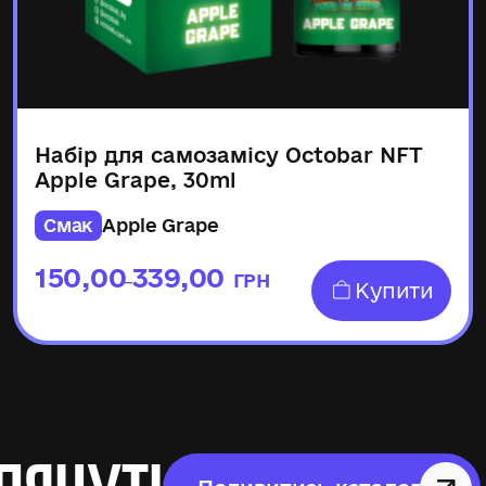
Набір для самозамісу Octobar NFT
Apple Grape, 30ml
Смак
Apple Grape
150,00
339,00
ГРН
–
Купити