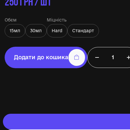
250
ГРН / ШТ
Обєм
Міцність
15мл
30мл
Hard
Стандарт
−
Додати до кошика