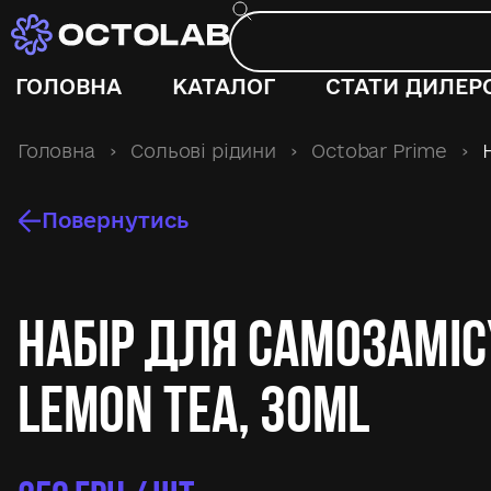
ГОЛОВНА
КАТАЛОГ
СТАТИ ДИЛЕР
Головна
›
Сольові рідини
›
Octobar Prime
›
Н
Повернутись
Набір для самозаміс
Lemon Tea, 30ml