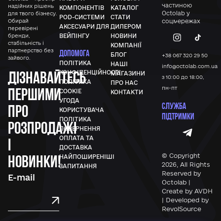
частиною
надійних рішень
КОМПОНЕНТІВ
КАТАЛОГ
Octolab у
для твого бізнесу.
POD-СИСТЕМИ
СТАТИ
Обирай
соцмережах
АКСЕСУАРИ ДЛЯ
ДИЛЕРОМ
перевірені
бренди,
ВЕЙПІНГУ
НОВИНИ
стабільність і
КОМПАНІЇ
партнерство без
ДОПОМОГА
БЛОГ
+38 067 320 29 50
зайвого.
ПОЛІТИКА
НАШІ
info@octolab.com.ua
Дізнавайтесь
КОНФІДЕНЦІЙНОСТІ
МАГАЗИНИ
з 10:00 до 18:00,
ПОЛІТИКА
ПРО НАС
першими
пн-пт
COOKIE
КОНТАКТИ
УГОДА
СЛУЖБА
про
КОРИСТУВАЧА
ПІДТРИМКИ
ПОЛІТИКА
розпродажі
ПОВЕРНЕННЯ
ОПЛАТА ТА
і
ДОСТАВКА
новинки!
© Copyright
НАЙПОШИРЕНІШІ
2026, All Rights
ЗАПИТАННЯ
Reserved by
Octolab |
Create by AVDH
| Developed by
RevolSource