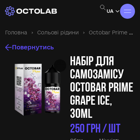
UA
Головна
›
Сольові рідини
›
Octobar Prime
›
Н
Повернутись
Набір для
самозамісу
Octobar Prime
Grape Ice,
30ml
250
ГРН / ШТ