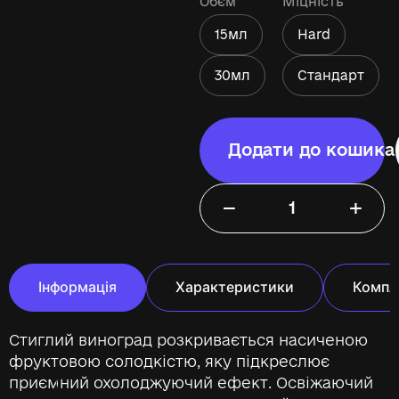
Обєм
Міцність
15мл
Hard
30мл
Стандарт
Додати до кошика
−
+
Інформація
Характеристики
Компл
Стиглий виноград розкривається насиченою
фруктовою солодкістю, яку підкреслює
приємний охолоджуючий ефект. Освіжаючий