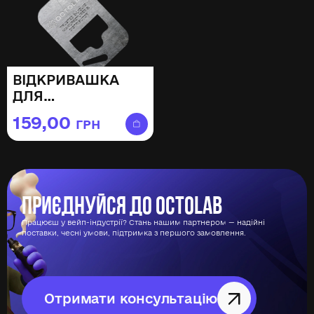
ВІДКРИВАШКА
ДЛЯ
АРОМАТИЗАТОРІВ
159,00
ГРН
OCTOLAB
Приєднуйся до Octolab
Працюєш у вейп-індустрії? Стань нашим партнером — надійні
поставки, чесні умови, підтримка з першого замовлення.
Отримати консультацію