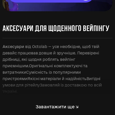
АКСЕСУАРИ ДЛЯ ЩОДЕННОГО ВЕЙПІНГУ
Аксесуари
від Octolab — усе необхідне, щоб твій
девайс працював довше й зручніше. Перевірені
дрібниці, які щодня роблять вейпінг
приємнішим.Оригінальні комплектуючі та
витратникиСумісність із популярними
пристроямиЯкісні матеріали й надійністьВигідні
умови для рітейлуЗамовляй із доставкою по всій
Україні.
Завантажити ще