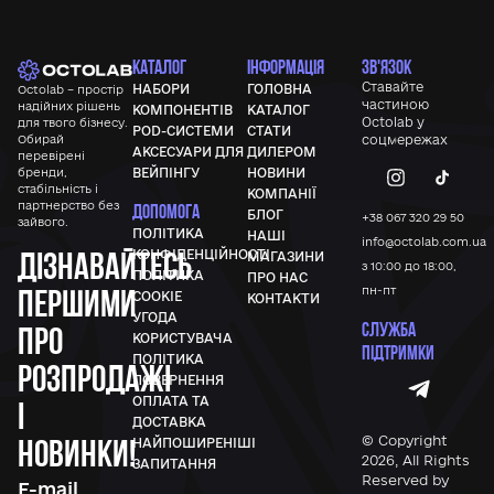
КАТАЛОГ
ІНФОРМАЦІЯ
ЗВ'ЯЗОК
Ставайте
НАБОРИ
ГОЛОВНА
Octolab – простір
частиною
надійних рішень
КОМПОНЕНТІВ
КАТАЛОГ
Octolab у
для твого бізнесу.
POD-СИСТЕМИ
СТАТИ
Обирай
соцмережах
АКСЕСУАРИ ДЛЯ
ДИЛЕРОМ
перевірені
бренди,
ВЕЙПІНГУ
НОВИНИ
стабільність і
КОМПАНІЇ
партнерство без
ДОПОМОГА
БЛОГ
+38 067 320 29 50
зайвого.
ПОЛІТИКА
НАШІ
info@octolab.com.ua
Дізнавайтесь
КОНФІДЕНЦІЙНОСТІ
МАГАЗИНИ
з 10:00 до 18:00,
ПОЛІТИКА
ПРО НАС
першими
пн-пт
COOKIE
КОНТАКТИ
УГОДА
СЛУЖБА
про
КОРИСТУВАЧА
ПІДТРИМКИ
ПОЛІТИКА
розпродажі
ПОВЕРНЕННЯ
ОПЛАТА ТА
і
ДОСТАВКА
новинки!
© Copyright
НАЙПОШИРЕНІШІ
2026, All Rights
ЗАПИТАННЯ
Reserved by