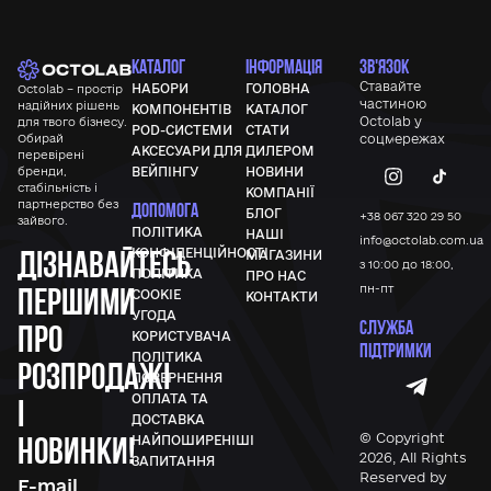
КАТАЛОГ
ІНФОРМАЦІЯ
ЗВ'ЯЗОК
Ставайте
НАБОРИ
ГОЛОВНА
Octolab – простір
частиною
надійних рішень
КОМПОНЕНТІВ
КАТАЛОГ
Octolab у
для твого бізнесу.
POD-СИСТЕМИ
СТАТИ
Обирай
соцмережах
АКСЕСУАРИ ДЛЯ
ДИЛЕРОМ
перевірені
бренди,
ВЕЙПІНГУ
НОВИНИ
стабільність і
КОМПАНІЇ
партнерство без
ДОПОМОГА
БЛОГ
+38 067 320 29 50
зайвого.
ПОЛІТИКА
НАШІ
info@octolab.com.ua
Дізнавайтесь
КОНФІДЕНЦІЙНОСТІ
МАГАЗИНИ
з 10:00 до 18:00,
ПОЛІТИКА
ПРО НАС
першими
пн-пт
COOKIE
КОНТАКТИ
УГОДА
СЛУЖБА
про
КОРИСТУВАЧА
ПІДТРИМКИ
ПОЛІТИКА
розпродажі
ПОВЕРНЕННЯ
ОПЛАТА ТА
і
ДОСТАВКА
новинки!
© Copyright
НАЙПОШИРЕНІШІ
2026, All Rights
ЗАПИТАННЯ
Reserved by