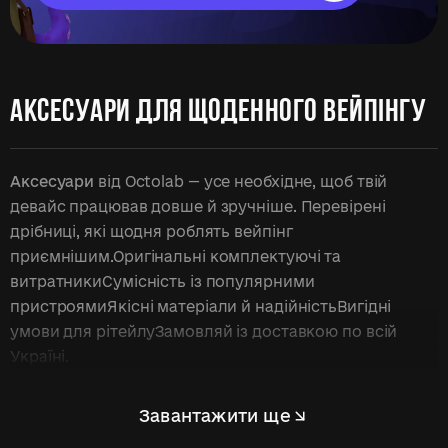
АКСЕСУАРИ ДЛЯ ЩОДЕННОГО ВЕЙПІНГУ
Аксесуари
від Octolab — усе необхідне, щоб твій
девайс працював довше й зручніше. Перевірені
дрібниці, які щодня роблять вейпінг
приємнішим.Оригінальні комплектуючі та
витратникиСумісність із популярними
пристроямиЯкісні матеріали й надійністьВигідні
умови для рітейлуЗамовляй із доставкою по всій
Україні.
Завантажити ще