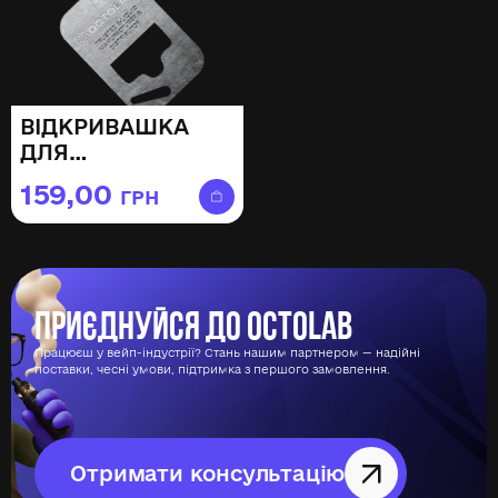
ВІДКРИВАШКА
ДЛЯ
АРОМАТИЗАТОРІВ
159,00
ГРН
OCTOLAB
Приєднуйся до Octolab
Працюєш у вейп-індустрії? Стань нашим партнером — надійні
поставки, чесні умови, підтримка з першого замовлення.
Отримати консультацію