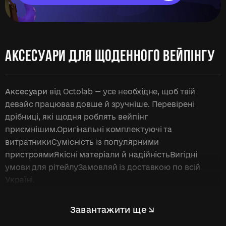
АКСЕСУАРИ ДЛЯ ЩОДЕННОГО ВЕЙПІНГУ
Аксесуари
від Octolab — усе необхідне, щоб твій
девайс працював довше й зручніше. Перевірені
дрібниці, які щодня роблять вейпінг
приємнішим.Оригінальні комплектуючі та
витратникиСумісність із популярними
пристроямиЯкісні матеріали й надійністьВигідні
умови для рітейлуЗамовляй із доставкою по всій
Україні.
Завантажити ще