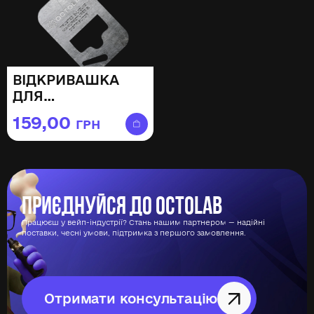
ВІДКРИВАШКА
ДЛЯ
АРОМАТИЗАТОРІВ
159,00
ГРН
OCTOLAB
Приєднуйся до Octolab
Працюєш у вейп-індустрії? Стань нашим партнером — надійні
поставки, чесні умови, підтримка з першого замовлення.
Отримати консультацію