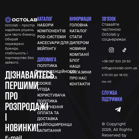
КАТАЛОГ
ІНФОРМАЦІЯ
ЗВ'ЯЗОК
Ставайте
НАБОРИ
ГОЛОВНА
Octolab – простір
частиною
надійних рішень
КОМПОНЕНТІВ
КАТАЛОГ
Octolab у
для твого бізнесу.
POD-СИСТЕМИ
СТАТИ
Обирай
соцмережах
АКСЕСУАРИ ДЛЯ
ДИЛЕРОМ
перевірені
бренди,
ВЕЙПІНГУ
НОВИНИ
стабільність і
КОМПАНІЇ
партнерство без
ДОПОМОГА
БЛОГ
+38 067 320 29 50
зайвого.
ПОЛІТИКА
НАШІ
info@octolab.com.ua
Дізнавайтесь
КОНФІДЕНЦІЙНОСТІ
МАГАЗИНИ
з 10:00 до 18:00,
ПОЛІТИКА
ПРО НАС
першими
пн-пт
COOKIE
КОНТАКТИ
УГОДА
СЛУЖБА
про
КОРИСТУВАЧА
ПІДТРИМКИ
ПОЛІТИКА
розпродажі
ПОВЕРНЕННЯ
ОПЛАТА ТА
і
ДОСТАВКА
новинки!
© Copyright
НАЙПОШИРЕНІШІ
2026, All Rights
ЗАПИТАННЯ
Reserved by