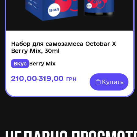
Набор для самозамеса Octobar X
Berry Mix, 30ml
Вкус
Berry Mix
210,00
319,00
ГРН
–
Купить