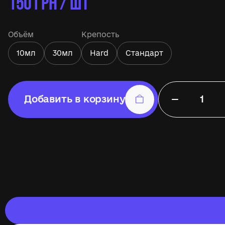
150
ГРН / ШТ
Объём
Крепость
10мл
30мл
Hard
Стандарт
−
Добавить в корзину