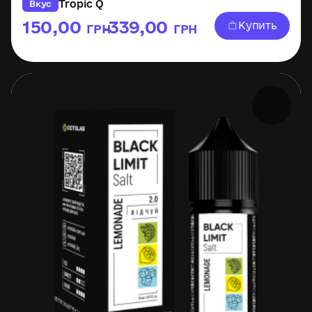
Tropic Q
Вкус
150,00
339,00
Купить
ГРН
ГРН
–