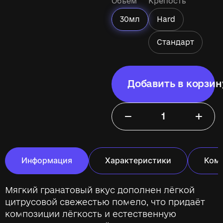
Объём
Крепость
30мл
Hard
Стандарт
Добавить в корзин
−
+
Информация
Характеристики
Ком
Мягкий гранатовый вкус дополнен лёгкой
цитрусовой свежестью помело, что придаёт
композиции лёгкость и естественную