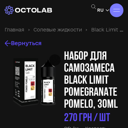
RU
Главная
›
Солевые жидкости
›
Black Limit
›
Вернуться
Набор для
самозамеса
Black Limit
Pomegranate
Pomelo, 30ml
270
ГРН / ШТ