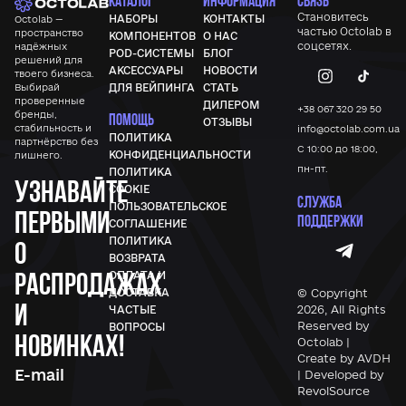
КАТАЛОГ
ИНФОРМАЦИЯ
СВЯЗЬ
Становитесь
НАБОРЫ
КОНТАКТЫ
Octolab —
частью
Octolab
в
пространство
КОМПОНЕНТОВ
О НАС
соцсетях.
надёжных
POD-СИСТЕМЫ
БЛОГ
решений для
АКСЕССУАРЫ
НОВОСТИ
твоего бизнеса.
Выбирай
ДЛЯ ВЕЙПИНГА
СТАТЬ
проверенные
ДИЛЕРОМ
+38 067 320 29 50
бренды,
ПОМОЩЬ
ОТЗЫВЫ
стабильность и
info@octolab.com.ua
ПОЛИТИКА
партнёрство без
С 10:00 до 18:00,
КОНФИДЕНЦИАЛЬНОСТИ
лишнего.
пн-пт.
ПОЛИТИКА
Узнавайте
COOKIE
СЛУЖБА
ПОЛЬЗОВАТЕЛЬСКОЕ
первыми
ПОДДЕРЖКИ
СОГЛАШЕНИЕ
ПОЛИТИКА
о
ВОЗВРАТА
распродажах
ОПЛАТА И
© Copyright
ДОСТАВКА
и
2026, All Rights
ЧАСТЫЕ
Reserved by
ВОПРОСЫ
новинках!
Octolab |
Create by AVDH
| Developed by
RevolSource