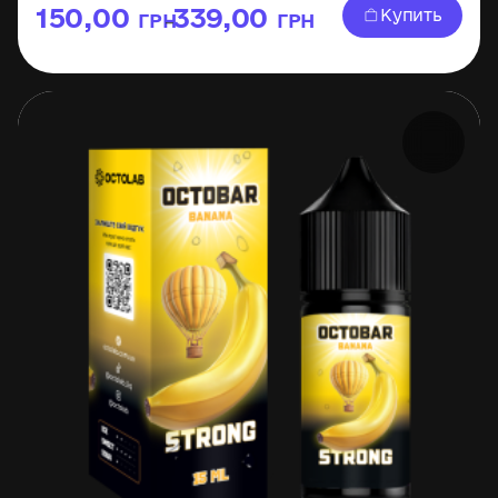
150,00
339,00
Купить
ГРН
ГРН
–