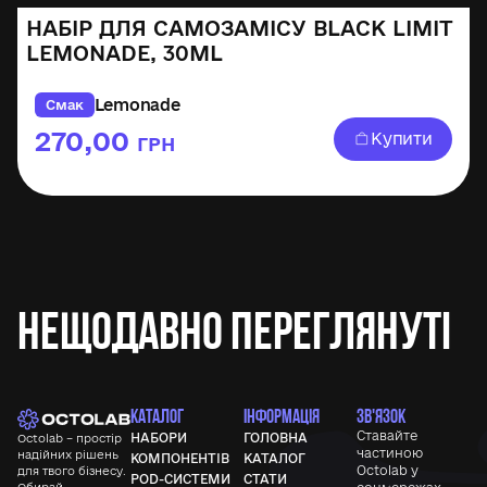
НАБІР ДЛЯ САМОЗАМІСУ BLACK LIMIT
LEMONADE, 30ML
Lemonade
Смак
270,00
Купити
ГРН
Нещодавно переглянуті
КАТАЛОГ
ІНФОРМАЦІЯ
ЗВ'ЯЗОК
Ставайте
НАБОРИ
ГОЛОВНА
Octolab – простір
частиною
надійних рішень
КОМПОНЕНТІВ
КАТАЛОГ
Octolab у
для твого бізнесу.
POD-СИСТЕМИ
СТАТИ