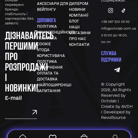
Обирай
соцмережах
АКСЕСУАРИ ДЛЯ
ДИЛЕРОМ
перевірені
бренди,
ВЕЙПІНГУ
НОВИНИ
стабільність і
КОМПАНІЇ
партнерство без
ДОПОМОГА
БЛОГ
+38 067 320 29 50
зайвого.
ПОЛІТИКА
НАШІ
info@octolab.com.ua
Дізнавайтесь
КОНФІДЕНЦІЙНОСТІ
МАГАЗИНИ
з 10:00 до 18:00,
ПОЛІТИКА
ПРО НАС
першими
пн-пт
COOKIE
КОНТАКТИ
УГОДА
СЛУЖБА
про
КОРИСТУВАЧА
ПІДТРИМКИ
ПОЛІТИКА
розпродажі
ПОВЕРНЕННЯ
ОПЛАТА ТА
і
ДОСТАВКА
новинки!
© Copyright
НАЙПОШИРЕНІШІ
2026, All Rights
ЗАПИТАННЯ
Reserved by
Octolab |
Create by AVDH
| Developed by
RevolSource