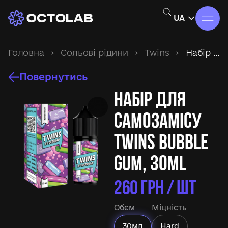
UA
Головна
›
Сольові рідини
›
Twins
›
Набір для самозамісу Twins Bubble Gum, 30ml
Повернутись
Набір для
самозамісу
Twins Bubble
Gum, 30ml
260
ГРН / ШТ
Обєм
Міцність
30мл
Hard