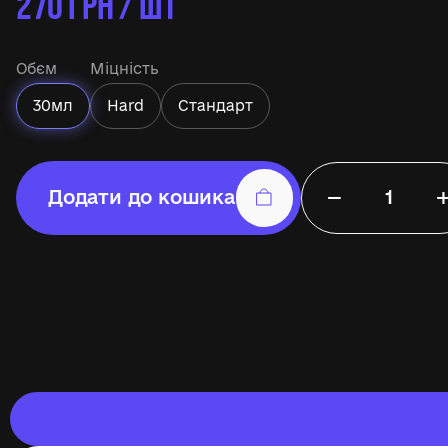
270
ГРН / ШТ
Обєм
Міцність
30мл
Hard
Стандарт
−
Додати до кошика