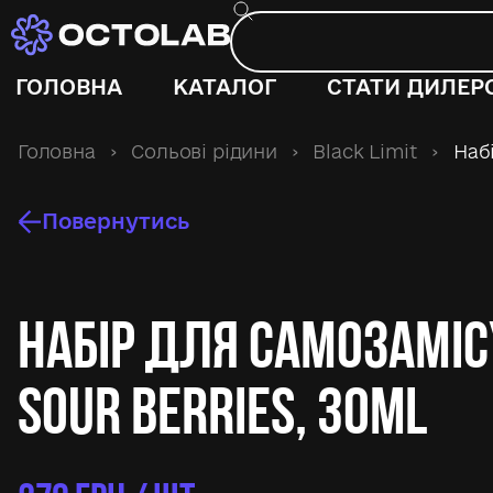
ГОЛОВНА
КАТАЛОГ
СТАТИ ДИЛЕР
Головна
›
Сольові рідини
›
Black Limit
›
Набі
Повернутись
Набір для самозамісу
Sour Berries, 30ml