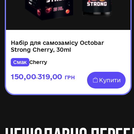
Набір для самозамісу Octobar
Strong Cherry, 30ml
Смак
Cherry
150,00
319,00
ГРН
–
Купити