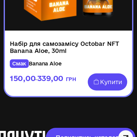
Набір для самозамісу Octobar NFT
Banana Aloe, 30ml
Смак
Banana Aloe
150,00
339,00
ГРН
–
Купити