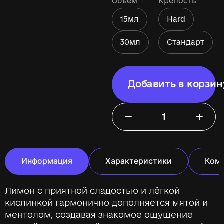
Объём
Крепость
15мл
Hard
30мл
Стандарт
Добавить в корзин
−
+
Информация
Характеристики
Ком
Лимон с приятной сладостью и лёгкой
кислинкой гармонично дополняется мятой и
ментолом, создавая знакомое ощущение