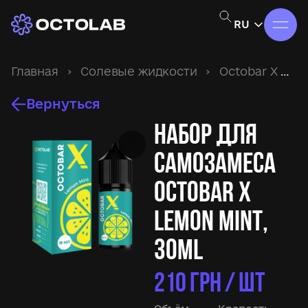
RU
Главная
›
Солевые жидкости
›
Octobar X
›
Н
Вернуться
Набор для
самозамеса
Octobar X
Lemon Mint,
30ml
210
ГРН / ШТ