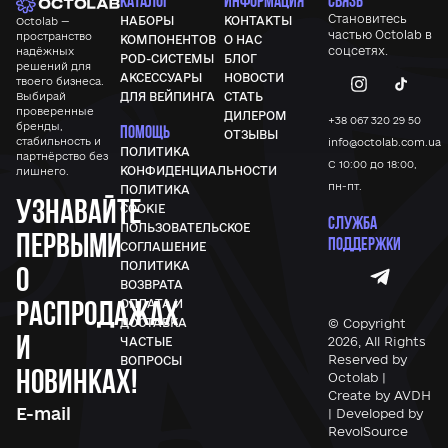
КАТАЛОГ
ИНФОРМАЦИЯ
СВЯЗЬ
Становитесь
НАБОРЫ
КОНТАКТЫ
Octolab —
частью
Octolab
в
пространство
КОМПОНЕНТОВ
О НАС
соцсетях.
надёжных
POD-СИСТЕМЫ
БЛОГ
решений для
АКСЕССУАРЫ
НОВОСТИ
твоего бизнеса.
Выбирай
ДЛЯ ВЕЙПИНГА
СТАТЬ
проверенные
ДИЛЕРОМ
+38 067 320 29 50
бренды,
ПОМОЩЬ
ОТЗЫВЫ
стабильность и
info@octolab.com.ua
ПОЛИТИКА
партнёрство без
С 10:00 до 18:00,
КОНФИДЕНЦИАЛЬНОСТИ
лишнего.
пн-пт.
ПОЛИТИКА
Узнавайте
COOKIE
СЛУЖБА
ПОЛЬЗОВАТЕЛЬСКОЕ
первыми
ПОДДЕРЖКИ
СОГЛАШЕНИЕ
ПОЛИТИКА
о
ВОЗВРАТА
распродажах
ОПЛАТА И
© Copyright
ДОСТАВКА
и
2026, All Rights
ЧАСТЫЕ
Reserved by
ВОПРОСЫ
новинках!
Octolab |
Create by AVDH
| Developed by
RevolSource