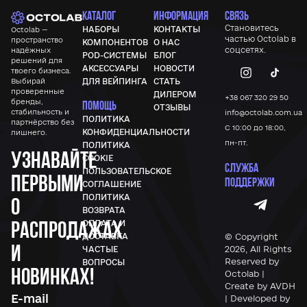
КАТАЛОГ
ИНФОРМАЦИЯ
СВЯЗЬ
Становитесь
НАБОРЫ
КОНТАКТЫ
Octolab —
частью
Octolab
в
пространство
КОМПОНЕНТОВ
О НАС
соцсетях.
надёжных
POD-СИСТЕМЫ
БЛОГ
решений для
АКСЕССУАРЫ
НОВОСТИ
твоего бизнеса.
Выбирай
ДЛЯ ВЕЙПИНГА
СТАТЬ
проверенные
ДИЛЕРОМ
+38 067 320 29 50
бренды,
ПОМОЩЬ
ОТЗЫВЫ
стабильность и
info@octolab.com.ua
ПОЛИТИКА
партнёрство без
С 10:00 до 18:00,
КОНФИДЕНЦИАЛЬНОСТИ
лишнего.
пн-пт.
ПОЛИТИКА
Узнавайте
COOKIE
СЛУЖБА
ПОЛЬЗОВАТЕЛЬСКОЕ
первыми
ПОДДЕРЖКИ
СОГЛАШЕНИЕ
ПОЛИТИКА
о
ВОЗВРАТА
распродажах
ОПЛАТА И
© Copyright
ДОСТАВКА
и
2026, All Rights
ЧАСТЫЕ
Reserved by
ВОПРОСЫ
новинках!
Octolab |
Create by AVDH
| Developed by