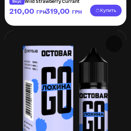
Wild Strawberry Currant
Вкус
210,00
319,00
Купить
ГРН
ГРН
–