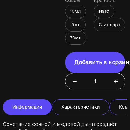
Объём
Крепость
10мл
Hard
15мл
Стандарт
30мл
Добавить в корзин
−
+
Информация
Характеристики
Ком
Сочетание сочной и медовой дыни создаёт