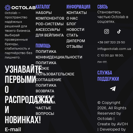
КАТАЛОГ
ИНФОРМАЦИЯ
СВЯЗЬ
Становитесь
НАБОРЫ
КОНТАКТЫ
Octolab —
частью
Octolab
в
пространство
КОМПОНЕНТОВ
О НАС
соцсетях.
надёжных
POD-СИСТЕМЫ
БЛОГ
решений для
АКСЕССУАРЫ
НОВОСТИ
твоего бизнеса.
Выбирай
ДЛЯ ВЕЙПИНГА
СТАТЬ
проверенные
ДИЛЕРОМ
+38 067 320 29 50
бренды,
ПОМОЩЬ
ОТЗЫВЫ
стабильность и
info@octolab.com.ua
ПОЛИТИКА
партнёрство без
С 10:00 до 18:00,
КОНФИДЕНЦИАЛЬНОСТИ
лишнего.
пн-пт.
ПОЛИТИКА
Узнавайте
COOKIE
СЛУЖБА
ПОЛЬЗОВАТЕЛЬСКОЕ
первыми
ПОДДЕРЖКИ
СОГЛАШЕНИЕ
ПОЛИТИКА
о
ВОЗВРАТА
распродажах
ОПЛАТА И
© Copyright
ДОСТАВКА
и
2026, All Rights
ЧАСТЫЕ
Reserved by
ВОПРОСЫ
новинках!
Octolab |
Create by AVDH
| Developed by