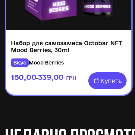
Набор для самозамеса Octobar NFT
Mood Berries, 30ml
Вкус
Mood Berries
150,00
339,00
ГРН
–
Купить