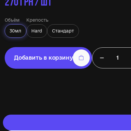
270
ГРН / ШТ
Объём
Крепость
30мл
Hard
Стандарт
−
Добавить в корзину