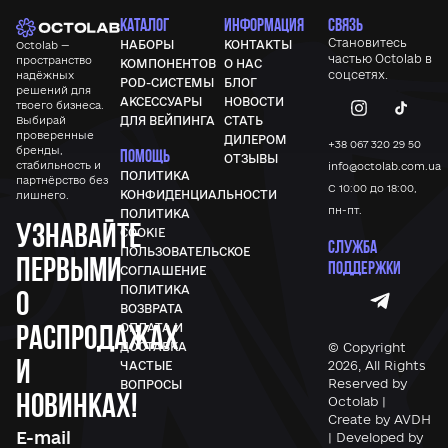
КАТАЛОГ
ИНФОРМАЦИЯ
СВЯЗЬ
Становитесь
НАБОРЫ
КОНТАКТЫ
Octolab —
частью
Octolab
в
пространство
КОМПОНЕНТОВ
О НАС
соцсетях.
надёжных
POD-СИСТЕМЫ
БЛОГ
решений для
АКСЕССУАРЫ
НОВОСТИ
твоего бизнеса.
Выбирай
ДЛЯ ВЕЙПИНГА
СТАТЬ
проверенные
ДИЛЕРОМ
+38 067 320 29 50
бренды,
ПОМОЩЬ
ОТЗЫВЫ
стабильность и
info@octolab.com.ua
ПОЛИТИКА
партнёрство без
С 10:00 до 18:00,
КОНФИДЕНЦИАЛЬНОСТИ
лишнего.
пн-пт.
ПОЛИТИКА
Узнавайте
COOKIE
СЛУЖБА
ПОЛЬЗОВАТЕЛЬСКОЕ
первыми
ПОДДЕРЖКИ
СОГЛАШЕНИЕ
ПОЛИТИКА
о
ВОЗВРАТА
распродажах
ОПЛАТА И
© Copyright
ДОСТАВКА
и
2026, All Rights
ЧАСТЫЕ
Reserved by
ВОПРОСЫ
новинках!
Octolab |
Create by AVDH
| Developed by