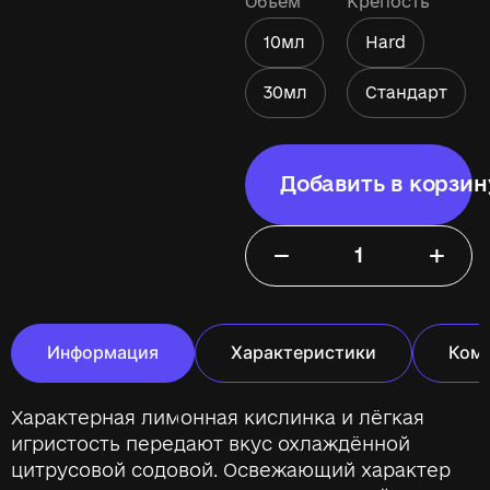
Объём
Крепость
10мл
Hard
30мл
Стандарт
Добавить в корзин
−
+
Информация
Характеристики
Ком
Характерная лимонная кислинка и лёгкая
игристость передают вкус охлаждённой
цитрусовой содовой. Освежающий характер