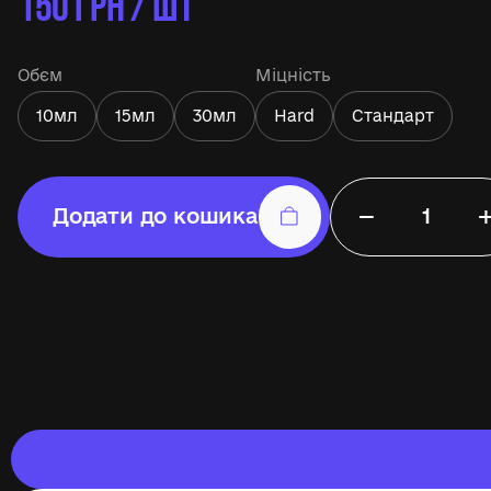
150
ГРН / ШТ
Обєм
Міцність
10мл
15мл
30мл
Hard
Стандарт
−
Додати до кошика