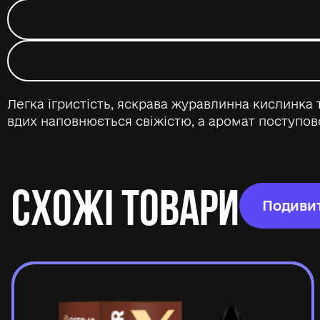
Легка ігристість, яскрава журавлинна кислинк
вдих наповнюється свіжістю, а аромат поступово 
СХОЖІ ТОВАРИ
Подивит