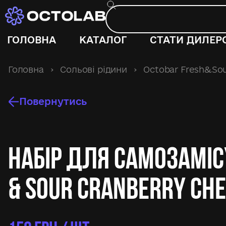
ГОЛОВНА
КАТАЛОГ
СТАТИ ДИЛЕР
Головна
›
Сольові рідини
›
Octobar Fresh&So
Повернутись
Набір для самозаміс
& Sour Cranberry Che