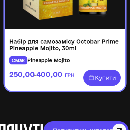
Набір для самозамісу Octobar Prime
Pineapple Mojito, 30ml
Смак
Pineapple Mojito
250,00
400,00
ГРН
–
Купити