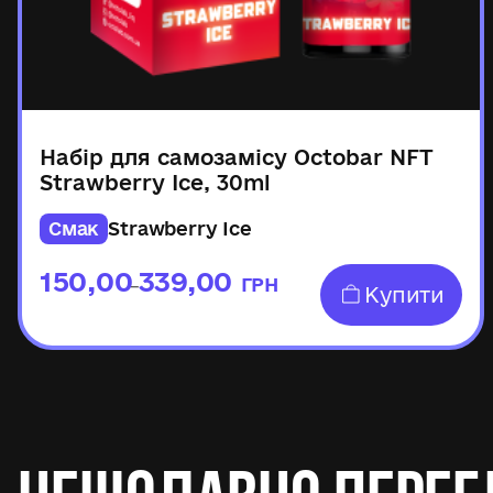
Набір для самозамісу Octobar NFT
Strawberry Ice, 30ml
Смак
Strawberry Ice
150,00
339,00
ГРН
–
Купити