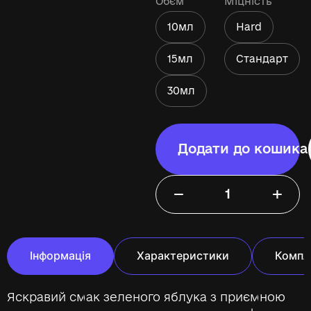
Обєм
Міцність
10мл
Hard
15мл
Стандарт
30мл
Додати до кошика
−
+
Інформація
Характеристики
Компл
Яскравий смак зеленого яблука з приємною