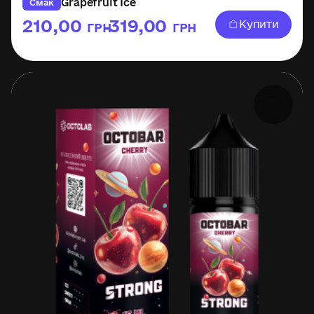
Grapefruit Ice
Смак
210,00
319,00
Купити
ГРН
ГРН
–