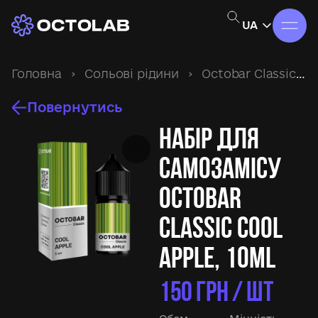
UA
Головна
›
Сольові рідини
›
Octobar Classic
›
Повернутись
Набір для
самозамісу
Octobar
Classic Cool
Apple, 10ml
150
ГРН / ШТ