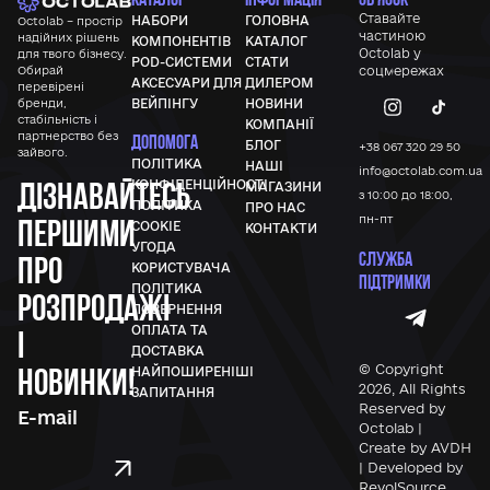
Ставайте
НАБОРИ
ГОЛОВНА
Octolab – простір
частиною
надійних рішень
КОМПОНЕНТІВ
КАТАЛОГ
Octolab у
для твого бізнесу.
POD-СИСТЕМИ
СТАТИ
Обирай
соцмережах
АКСЕСУАРИ ДЛЯ
ДИЛЕРОМ
перевірені
бренди,
ВЕЙПІНГУ
НОВИНИ
стабільність і
КОМПАНІЇ
партнерство без
ДОПОМОГА
БЛОГ
+38 067 320 29 50
зайвого.
ПОЛІТИКА
НАШІ
info@octolab.com.ua
Дізнавайтесь
КОНФІДЕНЦІЙНОСТІ
МАГАЗИНИ
з 10:00 до 18:00,
ПОЛІТИКА
ПРО НАС
першими
пн-пт
COOKIE
КОНТАКТИ
УГОДА
СЛУЖБА
про
КОРИСТУВАЧА
ПІДТРИМКИ
ПОЛІТИКА
розпродажі
ПОВЕРНЕННЯ
ОПЛАТА ТА
і
ДОСТАВКА
новинки!
© Copyright
НАЙПОШИРЕНІШІ
2026, All Rights
ЗАПИТАННЯ
Reserved by
Octolab |
Create by AVDH
| Developed by
RevolSource