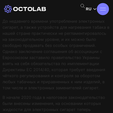
RU
До недавнего времени употребление электронных
сигарет, а также устройств для нагревания табака в
нашей стране практически не регламентировалось
на законодательном уровне, и их можно было
свободно продавать без особых ограничений.
Однако заключение соглашения об ассоциации с
Евросоюзом заставило правительство Украины
взять на себя обязательства по имплементации
Директивы ЕС 2014/40, которая требует введения
чёткого регулирования и контроля за оборотом
любых табачных и приравненных к ним изделий, в
том числе и электронных заменителей сигарет.
В начале 2020 года в налоговое законодательство
были внесены изменения, на основании которых
жидкости для электронных сигарет теперь