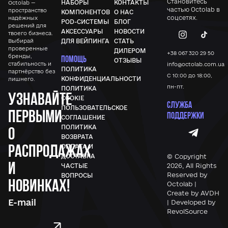
Становитесь
НАБОРЫ
КОНТАКТЫ
Octolab —
частью
Octolab
в
пространство
КОМПОНЕНТОВ
О НАС
соцсетях.
надёжных
POD-СИСТЕМЫ
БЛОГ
решений для
АКСЕССУАРЫ
НОВОСТИ
твоего бизнеса.
Выбирай
ДЛЯ ВЕЙПИНГА
СТАТЬ
проверенные
ДИЛЕРОМ
+38 067 320 29 50
бренды,
ПОМОЩЬ
ОТЗЫВЫ
стабильность и
info@octolab.com.ua
ПОЛИТИКА
партнёрство без
С 10:00 до 18:00,
КОНФИДЕНЦИАЛЬНОСТИ
лишнего.
пн-пт.
ПОЛИТИКА
Узнавайте
COOKIE
СЛУЖБА
ПОЛЬЗОВАТЕЛЬСКОЕ
первыми
ПОДДЕРЖКИ
СОГЛАШЕНИЕ
ПОЛИТИКА
о
ВОЗВРАТА
распродажах
ОПЛАТА И
© Copyright
ДОСТАВКА
и
2026, All Rights
ЧАСТЫЕ
Reserved by
ВОПРОСЫ
новинках!
Octolab |
Create by AVDH
| Developed by
RevolSource