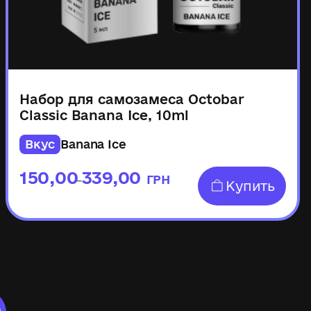
Набор для самозамеса Octobar
Classic Banana Ice, 10ml
Вкус
Banana Ice
150,00
339,00
ГРН
–
Купить