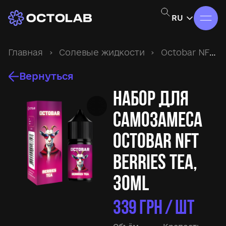
RU
Главная
›
Солевые жидкости
›
Octobar NFT
›
Вернуться
Набор для
самозамеса
Octobar NFT
Berries Tea,
30ml
339
ГРН / ШТ