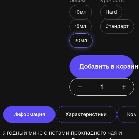
Объём
Крепость
10мл
Hard
15мл
Стандарт
30мл
Добавить в корзин
−
+
Информация
Характеристики
Ком
Ягодный микс с нотами прохладного чая и