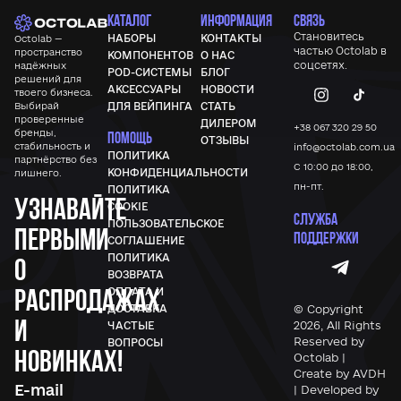
КАТАЛОГ
ИНФОРМАЦИЯ
СВЯЗЬ
Становитесь
НАБОРЫ
КОНТАКТЫ
Octolab —
частью
Octolab
в
пространство
КОМПОНЕНТОВ
О НАС
соцсетях.
надёжных
POD-СИСТЕМЫ
БЛОГ
решений для
АКСЕССУАРЫ
НОВОСТИ
твоего бизнеса.
Выбирай
ДЛЯ ВЕЙПИНГА
СТАТЬ
проверенные
ДИЛЕРОМ
+38 067 320 29 50
бренды,
ПОМОЩЬ
ОТЗЫВЫ
стабильность и
info@octolab.com.ua
ПОЛИТИКА
партнёрство без
С 10:00 до 18:00,
КОНФИДЕНЦИАЛЬНОСТИ
лишнего.
пн-пт.
ПОЛИТИКА
Узнавайте
COOKIE
СЛУЖБА
ПОЛЬЗОВАТЕЛЬСКОЕ
первыми
ПОДДЕРЖКИ
СОГЛАШЕНИЕ
ПОЛИТИКА
о
ВОЗВРАТА
распродажах
ОПЛАТА И
© Copyright
ДОСТАВКА
и
2026, All Rights
ЧАСТЫЕ
Reserved by
ВОПРОСЫ
новинках!
Octolab |
Create by AVDH
| Developed by