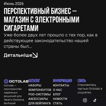
Июнь 2026
Перспективный бизнес –
магазин с электронными
сигаретами
Уже более двух лет прошло с тех пор, как в
действующее законодательство нашей
страны был…
Детальніше
КАТАЛОГ
ИНФОРМАЦИЯ
СВЯЗЬ
Становитесь
НАБОРЫ
КОНТАКТЫ
Octolab —
частью
Octolab
в
пространство
КОМПОНЕНТОВ
О НАС
соцсетях.
надёжных
POD-СИСТЕМЫ
БЛОГ
решений для
АКСЕССУАРЫ
НОВОСТИ
твоего бизнеса.
Выбирай
ДЛЯ ВЕЙПИНГА
СТАТЬ