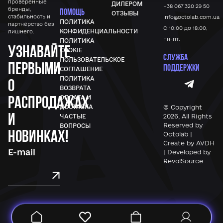
проверенные
ДИЛЕРОМ
+38 067 320 29 50
бренды,
ПОМОЩЬ
ОТЗЫВЫ
стабильность и
info@octolab.com.ua
ПОЛИТИКА
партнёрство без
С 10:00 до 18:00,
КОНФИДЕНЦИАЛЬНОСТИ
лишнего.
пн-пт.
ПОЛИТИКА
Узнавайте
COOKIE
СЛУЖБА
ПОЛЬЗОВАТЕЛЬСКОЕ
первыми
ПОДДЕРЖКИ
СОГЛАШЕНИЕ
ПОЛИТИКА
о
ВОЗВРАТА
распродажах
ОПЛАТА И
© Copyright
ДОСТАВКА
и
2026, All Rights
ЧАСТЫЕ
Reserved by
ВОПРОСЫ
новинках!
Octolab |
Create by AVDH
| Developed by
RevolSource