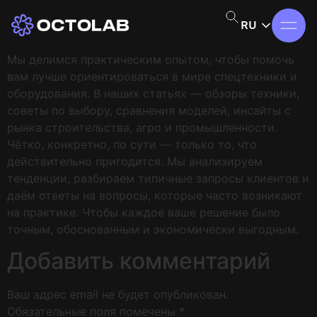
RU
Мы делимся практическим опытом, чтобы помочь
вам лучше ориентироваться в мире спецтехники и
оборудования. В наших статьях — обзоры техники,
советы по выбору, сравнения моделей, инсайты с
рынка строительства, агро и промышленности.
Чётко, конкретно, по сути — только то, что
действительно пригодится. Мы анализируем
тенденции, разбираем типичные запросы клиентов и
даём ответы на вопросы, которые часто возникают
на практике. Чтобы каждое ваше решение было
точным, обоснованным и экономически выгодным.
Добавить комментарий
Ваш адрес email не будет опубликован.
Обязательные поля помечены
*