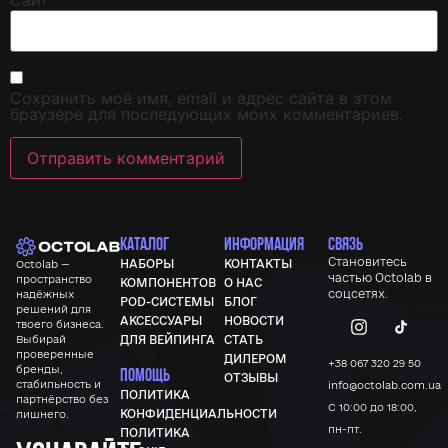
Сохранить моё имя, email и адрес сайта в этом
браузере для последующих моих комментариев.
КАТАЛОГ
ИНФОРМАЦИЯ
СВЯЗЬ
Становитесь
НАБОРЫ
КОНТАКТЫ
Octolab —
частью
Octolab
в
пространство
КОМПОНЕНТОВ
О НАС
соцсетях.
надёжных
POD-СИСТЕМЫ
БЛОГ
решений для
АКСЕССУАРЫ
НОВОСТИ
твоего бизнеса.
Выбирай
ДЛЯ ВЕЙПИНГА
СТАТЬ
проверенные
ДИЛЕРОМ
+38 067 320 29 50
бренды,
ПОМОЩЬ
ОТЗЫВЫ
стабильность и
info@octolab.com.ua
ПОЛИТИКА
партнёрство без
С 10:00 до 18:00,
КОНФИДЕНЦИАЛЬНОСТИ
лишнего.
пн-пт.
ПОЛИТИКА