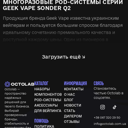
МНОГОРАЗОВЫЕ POD-СИСТЕМЫ СЕРИИ
GEEK VAPE SONDER Q2
Продукция бренда Geek Vape известна украинским
вейперам и пользуется большим спросом благодаря
идеальному сочетанию премиального качества и
доступной каждому цены. Один из пионеров в
освоении рынка электронных сигарет, Geek Vape на
протяжении многих лет прочно удерживает
Загрузить ещё
лидерские позиции и продолжает радовать
поклонников свежими линейками инновационных
вейпов, простых и очень удобных в обращении.
Многоразовые POD-системы Geek Vape Sonder Q2
КАТАЛОГ
ИНФОРМАЦИЯ
СВЯЗЬ
Становитесь
рассчитаны на широкую аудиторию пользователей —
НАБОРЫ
КОНТАКТЫ
Octolab —
частью
Octolab
в
пространство
КОМПОНЕНТОВ
О НАС
им отдают предпочтение не только новички, но и
соцсетях.
надёжных
POD-СИСТЕМЫ
БЛОГ
решений для
многие парильщики с достаточно большим опытом.
АКСЕССУАРЫ
НОВОСТИ
твоего бизнеса.
Секрет такой популярности заключается в
Выбирай
ДЛЯ ВЕЙПИНГА
СТАТЬ
проверенные
ДИЛЕРОМ
практичности новых устройств — управление
+38 067 320 29 50
бренды,
ПОМОЩЬ
ОТЗЫВЫ
стабильность и
info@octolab.com.ua
полностью автоматизировано, а простой и
ПОЛИТИКА
партнёрство без