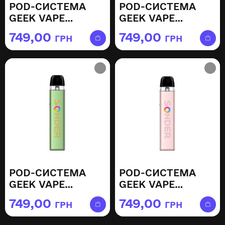
POD-СИСТЕМА
POD-СИСТЕМА
GEEK VAPE
GEEK VAPE
SONDER Q2 —
SONDER Q2 —
749,00
749,00
ГРН
ГРН
MOCHA GOLD
OCEAN BLUE
POD-СИСТЕМА
POD-СИСТЕМА
GEEK VAPE
GEEK VAPE
SONDER Q2 —
SONDER Q2 —
749,00
749,00
ГРН
ГРН
OLIVE GREEN
SAKURA PINK