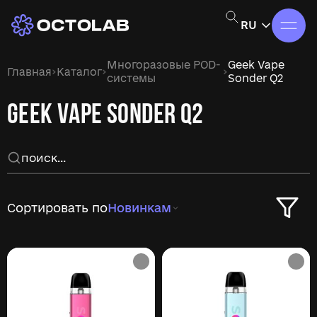
RU
Многоразовые POD-
Geek Vape
›
›
›
Главная
Каталог
системы
Sonder Q2
GEEK VAPE SONDER Q2
Сортировать по
Новинкам