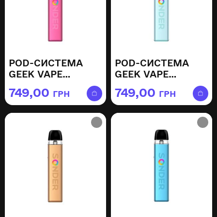
POD-СИСТЕМА
POD-СИСТЕМА
GEEK VAPE
GEEK VAPE
SONDER Q2 —
SONDER Q2 —
749,00
749,00
ГРН
ГРН
BURGUNDY RED
MISTY BLUE