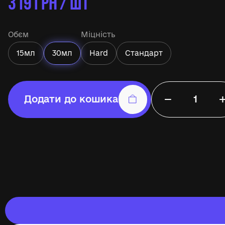
319
ГРН / ШТ
Обєм
Міцність
15мл
30мл
Hard
Стандарт
−
Додати до кошика