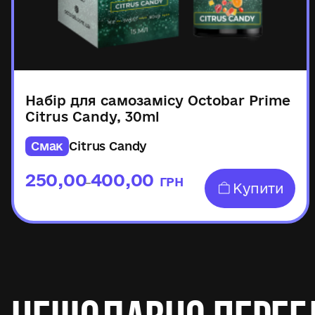
Набір для самозамісу Octobar Prime
Citrus Candy, 30ml
Смак
Citrus Candy
250,00
400,00
ГРН
–
Купити