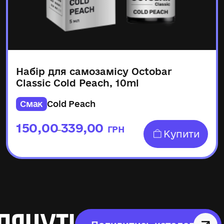
Набір для самозамісу Octobar
Classic Cold Peach, 10ml
Смак
Cold Peach
150,00
339,00
ГРН
–
Купити