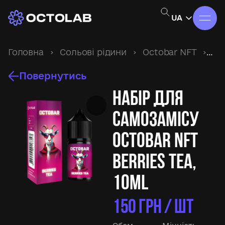
UA
Головна
›
Сольові рідини
›
Octobar NFT
›
Наб
Повернутись
Набір для
самозамісу
Octobar NFT
Berries Tea,
10ml
150
ГРН / ШТ