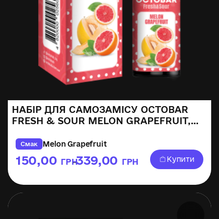
НАБІР ДЛЯ САМОЗАМІСУ OCTOBAR
FRESH & SOUR MELON GRAPEFRUIT,
30ML
Melon Grapefruit
Смак
150,00
339,00
Купити
ГРН
ГРН
–