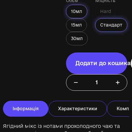
Обєм
Міцність
10мл
Hard
15мл
Стандарт
30мл
Додати до кошика
−
+
Інформація
Характеристики
Компл
Ягідний мікс із нотами прохолодного чаю та