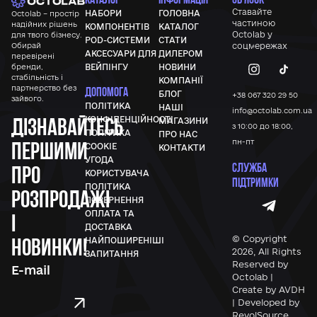
Ставайте
НАБОРИ
ГОЛОВНА
Octolab – простір
частиною
надійних рішень
КОМПОНЕНТІВ
КАТАЛОГ
Octolab у
для твого бізнесу.
POD-СИСТЕМИ
СТАТИ
Обирай
соцмережах
АКСЕСУАРИ ДЛЯ
ДИЛЕРОМ
перевірені
бренди,
ВЕЙПІНГУ
НОВИНИ
стабільність і
КОМПАНІЇ
партнерство без
ДОПОМОГА
БЛОГ
+38 067 320 29 50
зайвого.
ПОЛІТИКА
НАШІ
info@octolab.com.ua
Дізнавайтесь
КОНФІДЕНЦІЙНОСТІ
МАГАЗИНИ
з 10:00 до 18:00,
ПОЛІТИКА
ПРО НАС
першими
пн-пт
COOKIE
КОНТАКТИ
УГОДА
СЛУЖБА
про
КОРИСТУВАЧА
ПІДТРИМКИ
ПОЛІТИКА
розпродажі
ПОВЕРНЕННЯ
ОПЛАТА ТА
і
ДОСТАВКА
новинки!
© Copyright
НАЙПОШИРЕНІШІ
2026, All Rights
ЗАПИТАННЯ
Reserved by
Octolab |
Create by AVDH
| Developed by
RevolSource