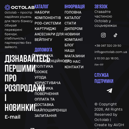
КАТАЛОГ
ІНФОРМАЦІЯ
ЗВ'ЯЗОК
Ставайте
НАБОРИ
ГОЛОВНА
Octolab – простір
частиною
надійних рішень
КОМПОНЕНТІВ
КАТАЛОГ
Octolab у
для твого бізнесу.
POD-СИСТЕМИ
СТАТИ
Обирай
соцмережах
КАРТРИДЖІ
ДИЛЕРОМ
перевірені
бренди,
АКСЕСУАРИ ДЛЯ
НОВИНИ
стабільність і
ВЕЙПІНГУ
КОМПАНІЇ
партнерство без
БЛОГ
+38 067 320 29 50
зайвого.
ДОПОМОГА
НАШІ
info@octolab.com.ua
Дізнавайтесь
ПОЛІТИКА
МАГАЗИНИ
з 10:00 до 18:00,
КОНФІДЕНЦІЙНОСТІ
ПРО НАС
першими
пн-пт
ПОЛІТИКА
КОНТАКТИ
COOKIE
СЛУЖБА
про
УГОДА
ПІДТРИМКИ
КОРИСТУВАЧА
розпродажі
ПОЛІТИКА
ПОВЕРНЕННЯ
і
ОПЛАТА ТА
новинки!
© Copyright
ДОСТАВКА
2026, All Rights
НАЙПОШИРЕНІШІ
Reserved by
ЗАПИТАННЯ
Octolab |
Create by AVDH