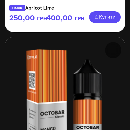
Apricot Lime
Смак
250,00
400,00
Купити
ГРН
ГРН
–