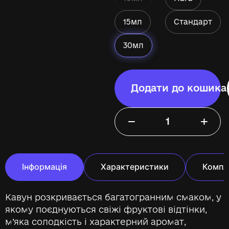
15мл
Стандарт
30мл
Додати до кошика
−
+
Інформація
Характеристики
Компл
Кавун розкривається багатогранним смаком, у
якому поєднуються свіжі фруктові відтінки,
м’яка солодкість і характерний аромат,