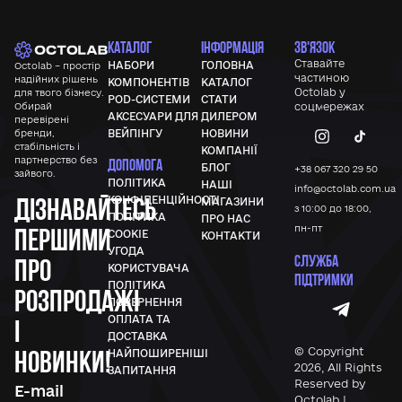
КАТАЛОГ
ІНФОРМАЦІЯ
ЗВ'ЯЗОК
Ставайте
НАБОРИ
ГОЛОВНА
Octolab – простір
частиною
надійних рішень
КОМПОНЕНТІВ
КАТАЛОГ
Octolab у
для твого бізнесу.
POD-СИСТЕМИ
СТАТИ
Обирай
соцмережах
АКСЕСУАРИ ДЛЯ
ДИЛЕРОМ
перевірені
бренди,
ВЕЙПІНГУ
НОВИНИ
стабільність і
КОМПАНІЇ
партнерство без
ДОПОМОГА
БЛОГ
+38 067 320 29 50
зайвого.
ПОЛІТИКА
НАШІ
info@octolab.com.ua
Дізнавайтесь
КОНФІДЕНЦІЙНОСТІ
МАГАЗИНИ
з 10:00 до 18:00,
ПОЛІТИКА
ПРО НАС
першими
пн-пт
COOKIE
КОНТАКТИ
УГОДА
СЛУЖБА
про
КОРИСТУВАЧА
ПІДТРИМКИ
ПОЛІТИКА
розпродажі
ПОВЕРНЕННЯ
ОПЛАТА ТА
і
ДОСТАВКА
новинки!
© Copyright
НАЙПОШИРЕНІШІ
2026, All Rights
ЗАПИТАННЯ
Reserved by
Octolab |