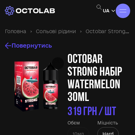
UA
Головна
›
Сольові рідини
›
Octobar Strong
›
Повернутись
Octobar
Strong набір
Watermelon
30ml
319
ГРН / ШТ
Обєм
Міцність
10мл
Hard