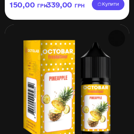
150,00
339,00
Купити
ГРН
ГРН
–