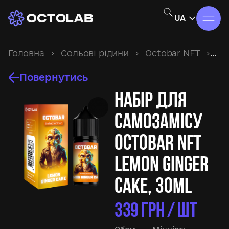
UA
Головна
›
Сольові рідини
›
Octobar NFT
›
Наб
Повернутись
Набір для
самозамісу
Octobar NFT
Lemon Ginger
Cake, 30ml
339
ГРН / ШТ