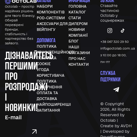
КАТАЛОГ
ІНФОРМАЦІЯ
ЗВ'ЯЗОК
Ставайте
НАБОРИ
ГОЛОВНА
Octolab – простір
частиною
надійних рішень
КОМПОНЕНТІВ
КАТАЛОГ
Octolab у
для твого бізнесу.
POD-СИСТЕМИ
СТАТИ
Обирай
соцмережах
АКСЕСУАРИ ДЛЯ
ДИЛЕРОМ
перевірені
бренди,
ВЕЙПІНГУ
НОВИНИ
стабільність і
КОМПАНІЇ
партнерство без
ДОПОМОГА
БЛОГ
+38 067 320 29 50
зайвого.
ПОЛІТИКА
НАШІ
info@octolab.com.ua
Дізнавайтесь
КОНФІДЕНЦІЙНОСТІ
МАГАЗИНИ
з 10:00 до 18:00,
ПОЛІТИКА
ПРО НАС
першими
пн-пт
COOKIE
КОНТАКТИ
УГОДА
СЛУЖБА
про
КОРИСТУВАЧА
ПІДТРИМКИ
ПОЛІТИКА
розпродажі
ПОВЕРНЕННЯ
ОПЛАТА ТА
і
ДОСТАВКА
новинки!
© Copyright
НАЙПОШИРЕНІШІ
2026, All Rights
ЗАПИТАННЯ
Reserved by
Octolab |
Create by AVDH
| Developed by
RevolSource