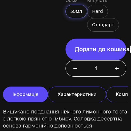
Обєм
Міцність
30мл
Hard
Стандарт
Додати до кошика
−
+
Інформація
Характеристики
Компл
Вишукане поєднання ніжного лимонного торта
з легкою пряністю імбиру. Солодка десертна
основа гармонійно доповнюється