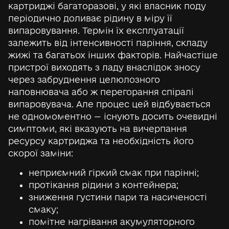
картриджі багаторазові, у які власник поду
періодично доливає рідину в міру її
випаровування. Термін їх експлуатації
залежить від інтенсивності паріння, складу
жижі та багатьох інших факторів. Найчастіше
пристрої виходять з ладу внаслідок зносу
через забруднення целюлозного
наповнювача або ж перегорання спіралі
випаровувача. Але процес цей відбувається
не одномоментно — існують досить очевидні
симптоми, які вказують на вичерпання
ресурсу картриджа та необхідність його
скорої заміни:
неприємний гіркий смак при парінні;
протікання рідини з контейнера;
зниження густини пари та насиченості
смаку;
помітне нагрівання акумуляторного