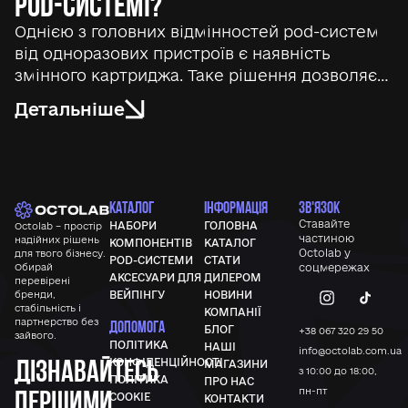
pod-системі?
Однією з головних відмінностей pod-систем
від одноразових пристроїв є наявність
змінного картриджа. Таке рішення дозволяє…
Детальніше
КАТАЛОГ
ІНФОРМАЦІЯ
ЗВ'ЯЗОК
Ставайте
НАБОРИ
ГОЛОВНА
Octolab – простір
частиною
надійних рішень
КОМПОНЕНТІВ
КАТАЛОГ
Octolab у
для твого бізнесу.
POD-СИСТЕМИ
СТАТИ
Обирай
соцмережах
АКСЕСУАРИ ДЛЯ
ДИЛЕРОМ
перевірені
бренди,
ВЕЙПІНГУ
НОВИНИ
стабільність і
КОМПАНІЇ
партнерство без
ДОПОМОГА
БЛОГ
+38 067 320 29 50
зайвого.
ПОЛІТИКА
НАШІ
info@octolab.com.ua
Дізнавайтесь
КОНФІДЕНЦІЙНОСТІ
МАГАЗИНИ
з 10:00 до 18:00,
ПОЛІТИКА
ПРО НАС
першими
пн-пт
COOKIE
КОНТАКТИ