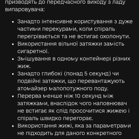
призводять до передчасного виходу з ладу
випаровувача:
Занадто інтенсивне користування з дуже
частими перекурами, коли спіраль
перегрівається та не встигає охолонути.
Використання вільної затяжки замість
сигаретної.
Змішування в одному контейнері різних
жиж.
Занадто глибокі (понад 5 секунд) чи
подвійні затяжки, що перевантажують
атомайзер малопотужного поду.
Перерва менше ніж 10 секунд між
затяжками, внаслідок чого наповнювач
не встигає як слід просочитися жижею і
спіраль швидко перегорає.
Використання жижі, яка за параметрами
не підходить для даного конкретного