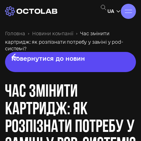
UA
Головна
Новини компанії
Час змінити
картридж: як розпізнати потребу у заміні у pod-
системі?
Повернутися до новин
Час змінити
картридж: як
розпізнати потребу у