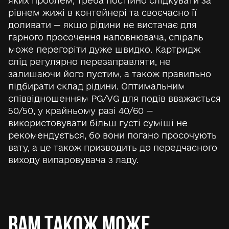
яких проблем, треба постійно слідкувати за
рівнем жижі в контейнері та своєчасно її
доливати — якщо рідини не вистачає для
гарного просочення наповнювача, спіраль
може перегоріти дуже швидко. Картридж
слід регулярно перезаправляти, не
залишаючи його пустим, а також правильно
підбирати склад рідини. Оптимальним
співвідношенням PG/VG для подів вважається
50/50, у крайньому разі 40/60 —
використовувати більш густі суміші не
рекомендується, бо вони погано просочують
вату, а це також призводить до передчасного
виходу випаровувача з ладу.
Вам також може