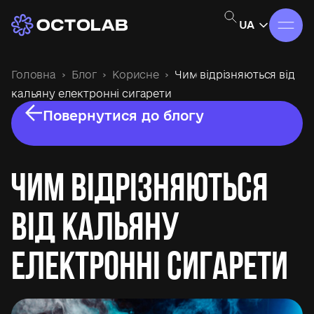
UA
Головна
Блог
Корисне
Чим відрізняються від
кальяну електронні сигарети
Повернутися до блогу
Чим відрізняються
від кальяну
електронні сигарети