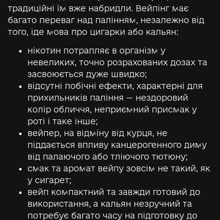
традиційні їм вже набридли. Вейпінг має
багато переваг над палінням, незалежно від
того, іде мова про цигарки або кальян:
нікотин потрапляє в організм у
невеликих, точно розрахованих дозах та
засвоюється дуже швидко;
відсутні побічні ефекти, характерні для
прихильників паління — нездоровий
колір обличчя, неприємний присмак у
роті і таке інше;
вейпер, на відміну від курця, не
піддається впливу канцерогенного диму
від палаючого або тліючого тютюну;
смак та аромат вейпу зовсім не такий, як
у сигарет;
вейп компактний та завжди готовий до
використання, а кальян незручний та
потребує багато часу на підготовку до