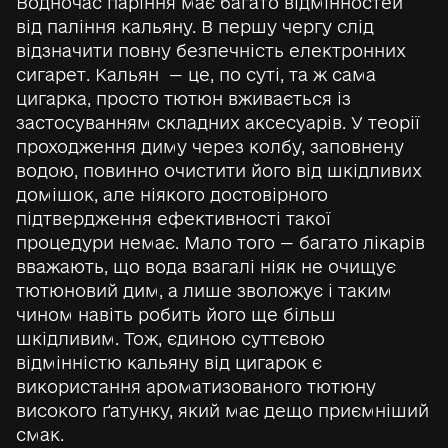
Водночас паріння має багато відмінностей
від паління кальяну. В першу чергу слід
відзначити повну безпечність електронних
сигарет. Кальян — це, по суті, та ж сама
цигарка, просто тютюн вживається із
застосуванням складних аксесуарів. У теорії
проходження диму через колбу, заповнену
водою, повинно очистити його від шкідливих
домішок, але ніякого достовірного
підтвердження ефективності такої
процедури немає. Мало того — багато лікарів
вважають, що вода взагалі ніяк не очищує
тютюновий дим, а лише зволожує і таким
чином навіть робить його ще більш
шкідливим. Тож, єдиною суттєвою
відмінністю кальяну від цигарок є
використання ароматизованого тютюну
високого ґатунку, який має дещо приємніший
смак.