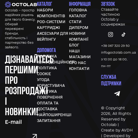
КАТАЛОГ
ІНФОРМАЦІЯ
ЗВ'ЯЗОК
Ставайте
НАБОРИ
ГОЛОВНА
Octolab – простір
частиною
надійних рішень
КОМПОНЕНТІВ
КАТАЛОГ
Octolab у
для твого бізнесу.
POD-СИСТЕМИ
СТАТИ
Обирай
соцмережах
КАРТРИДЖІ
ДИЛЕРОМ
перевірені
бренди,
АКСЕСУАРИ ДЛЯ
НОВИНИ
стабільність і
ВЕЙПІНГУ
КОМПАНІЇ
партнерство без
БЛОГ
+38 067 320 29 50
зайвого.
ДОПОМОГА
НАШІ
info@octolab.com.ua
Дізнавайтесь
ПОЛІТИКА
МАГАЗИНИ
з 10:00 до 18:00,
КОНФІДЕНЦІЙНОСТІ
ПРО НАС
першими
пн-пт
ПОЛІТИКА
КОНТАКТИ
COOKIE
СЛУЖБА
про
УГОДА
ПІДТРИМКИ
КОРИСТУВАЧА
розпродажі
ПОЛІТИКА
ПОВЕРНЕННЯ
і
ОПЛАТА ТА
новинки!
© Copyright
ДОСТАВКА
2026, All Rights
НАЙПОШИРЕНІШІ
Reserved by
ЗАПИТАННЯ
Octolab |
Create by AVDH
| Developed by