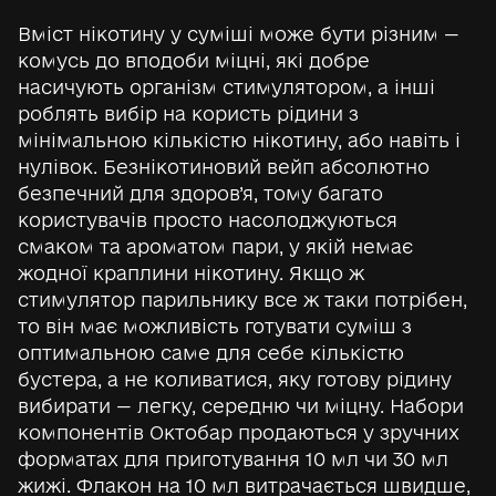
Вміст нікотину у суміші може бути різним —
комусь до вподоби міцні, які добре
насичують організм стимулятором, а інші
роблять вибір на користь рідини з
мінімальною кількістю нікотину, або навіть і
нулівок. Безнікотиновий вейп абсолютно
безпечний для здоров’я, тому багато
користувачів просто насолоджуються
смаком та ароматом пари, у якій немає
жодної краплини нікотину. Якщо ж
стимулятор парильнику все ж таки потрібен,
то він має можливість готувати суміш з
оптимальною саме для себе кількістю
бустера, а не коливатися, яку готову рідину
вибирати — легку, середню чи міцну. Набори
компонентів Октобар продаються у зручних
форматах для приготування 10 мл чи 30 мл
жижі. Флакон на 10 мл витрачається швидше,