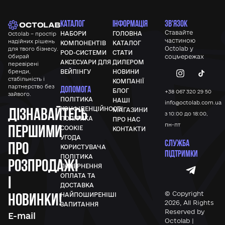
КАТАЛОГ
ІНФОРМАЦІЯ
ЗВ'ЯЗОК
Ставайте
НАБОРИ
ГОЛОВНА
Octolab – простір
частиною
надійних рішень
КОМПОНЕНТІВ
КАТАЛОГ
Octolab у
для твого бізнесу.
POD-СИСТЕМИ
СТАТИ
Обирай
соцмережах
АКСЕСУАРИ ДЛЯ
ДИЛЕРОМ
перевірені
бренди,
ВЕЙПІНГУ
НОВИНИ
стабільність і
КОМПАНІЇ
партнерство без
ДОПОМОГА
БЛОГ
+38 067 320 29 50
зайвого.
ПОЛІТИКА
НАШІ
info@octolab.com.ua
Дізнавайтесь
КОНФІДЕНЦІЙНОСТІ
МАГАЗИНИ
з 10:00 до 18:00,
ПОЛІТИКА
ПРО НАС
першими
пн-пт
COOKIE
КОНТАКТИ
УГОДА
СЛУЖБА
про
КОРИСТУВАЧА
ПІДТРИМКИ
ПОЛІТИКА
розпродажі
ПОВЕРНЕННЯ
ОПЛАТА ТА
і
ДОСТАВКА
новинки!
© Copyright
НАЙПОШИРЕНІШІ
2026, All Rights
ЗАПИТАННЯ
Reserved by
Octolab |